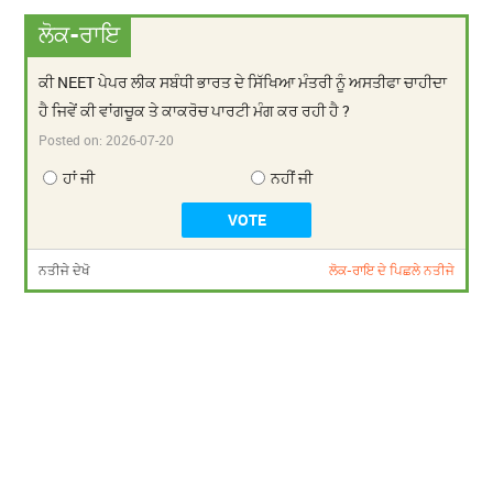
ਲੋਕ-ਰਾਇ
ਕੀ NEET ਪੇਪਰ ਲੀਕ ਸਬੰਧੀ ਭਾਰਤ ਦੇ ਸਿੱਖਿਆ ਮੰਤਰੀ ਨੂੰ ਅਸਤੀਫਾ ਚਾਹੀਦਾ
ਹੈ ਜਿਵੇਂ ਕੀ ਵਾਂਗਚੂਕ ਤੇ ਕਾਕਰੋਚ ਪਾਰਟੀ ਮੰਗ ਕਰ ਰਹੀ ਹੈ ?
Posted on:
2026-07-20
ਹਾਂ ਜੀ
ਨਹੀਂ ਜੀ
ਨਤੀਜੇ ਦੇਖੋ
ਲੋਕ-ਰਾਇ ਦੇ ਪਿਛਲੇ ਨਤੀਜੇ