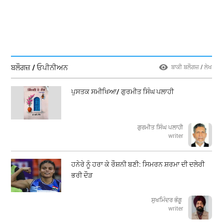
ਬਲੌਗਜ਼ / ਓਪੀਨੀਅਨ
ਬਾਕੀ ਬਲੌਗਜ਼ / ਲੇਖ
ਪੁਸਤਕ ਸਮੀਖਿਆ/ ਗੁਰਮੀਤ ਸਿੰਘ ਪਲਾਹੀ
ਗੁਰਮੀਤ ਸਿੰਘ ਪਲਾਹੀ
writer
ਹਨੇਰੇ ਨੂੰ ਹਰਾ ਕੇ ਰੌਸ਼ਨੀ ਬਣੀ: ਸਿਮਰਨ ਸ਼ਰਮਾ ਦੀ ਦਲੇਰੀ
ਭਰੀ ਦੌੜ
ਸੁਖਮਿੰਦਰ ਭੰਗੂ
writer