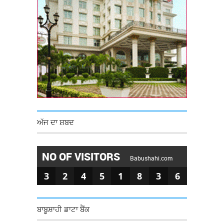
ਅੱਜ ਦਾ ਸ਼ਬਦ
NO OF VISITORS
Babushahi.com
3
2
4
5
1
8
3
6
ਬਾਬੂਸ਼ਾਹੀ ਡਾਟਾ ਬੈਂਕ