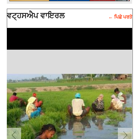
ਵਟ੍ਹਸਐਪ ਵਾਇਰਲ
← ਪਿਛੇ ਪਰਤੋ