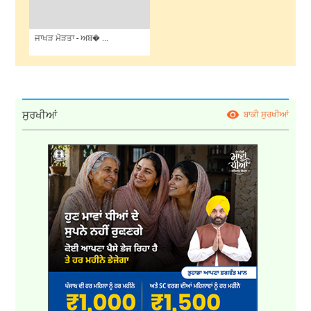
ਜਾਖੜ ਮੋੜਤਾ - ਅਬ� ...
ਸੁਰਖੀਆਂ
ਬਾਕੀ ਸੁਰਖੀਆਂ