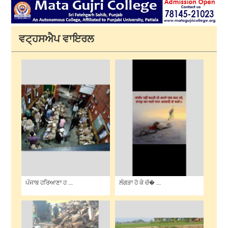
ਵਟ੍ਹਸਐਪ ਵਾਇਰਲ
ਪੰਜਾਬ ਹਰਿਆਣਾ ਹ ...
ਲੰਗੜਾ ਹੋ ਕੇ ਚੱ� ...