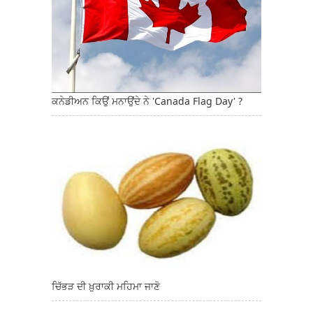
ਕਨੇਡੀਅਨ ਕਿਉਂ ਮਨਾਉਂਦੇ ਨੇ 'Canada Flag Day' ?
ਚਿੱਭੜ ਦੀ ਖ਼ੁਰਾਕੀ ਮਹਿਮਾ ਜਾਣੋ