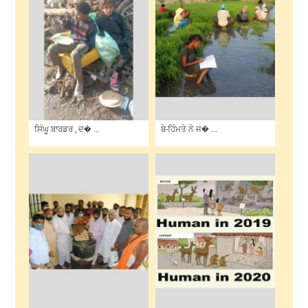
ਸਿੰਘੂ ਬਾਰਡਰ , ਦ� ...
ਬੇ-ਹਿੰਮਤੇ ਨੇ ਜ� ...