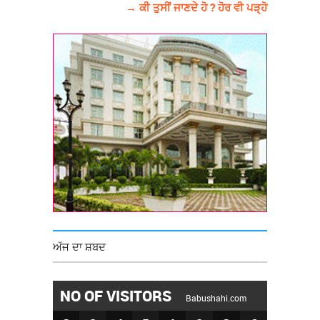
→ ਕੀ ਤੁਸੀਂ ਜਾਣਦੇ ਹੋ ? ਹੋਰ ਵੀ ਪੜ੍ਹੋ
ਅੱਜ ਦਾ ਸ਼ਬਦ
NO OF VISITORS
Babushahi.com