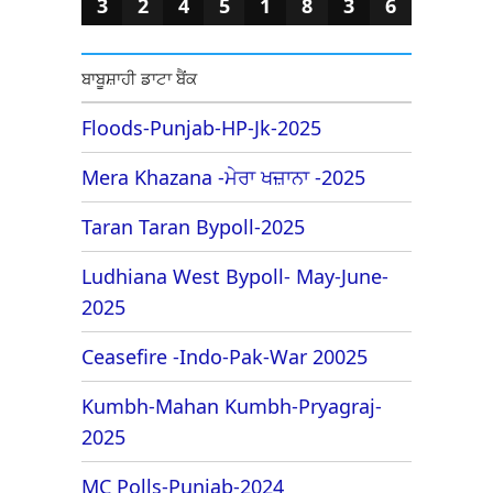
3
2
4
5
1
8
3
6
ਬਾਬੂਸ਼ਾਹੀ ਡਾਟਾ ਬੈਂਕ
Floods-Punjab-HP-Jk-2025
Mera Khazana -ਮੇਰਾ ਖਜ਼ਾਨਾ -2025
Taran Taran Bypoll-2025
Ludhiana West Bypoll- May-June-
2025
Ceasefire -Indo-Pak-War 20025
Kumbh-Mahan Kumbh-Pryagraj-
2025
MC Polls-Punjab-2024