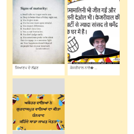
ਸਿਆਣਪ ਦੇ ਲੱਛਣ
ਕੇਜਰੀਵਾਲ ਨਾਲੋ� ...