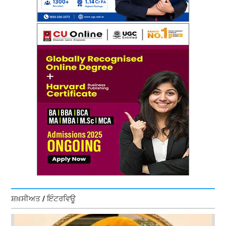
ਸ਼ਖ਼ਸੀਅਤ / ਇੰਟਰਵਿਊ