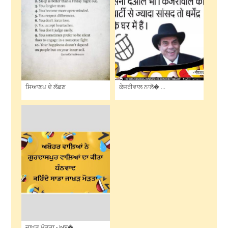
ਸਿਆਣਪ ਦੇ ਲੱਛਣ
ਕੇਜਰੀਵਾਲ ਨਾਲੋ� ...
ਜਾਖੜ ਮੋੜਤਾ - ਅਬ� ...