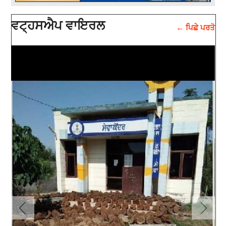
ਵਟ੍ਹਸਐਪ ਵਾਇਰਲ
← ਪਿਛੇ ਪਰਤੋ