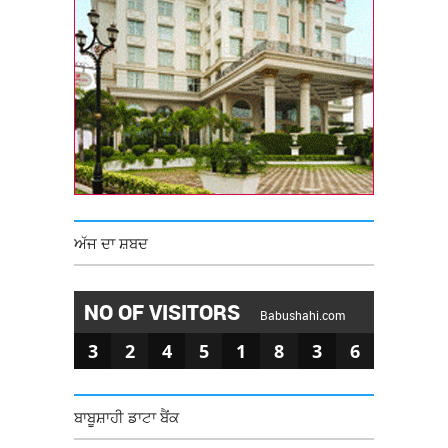
ਅੱਜ ਦਾ ਸ਼ਬਦ
NO OF VISITORS
Babushahi.com
3
2
4
5
1
8
3
6
ਬਾਬੂਸ਼ਾਹੀ ਡਾਟਾ ਬੈਂਕ