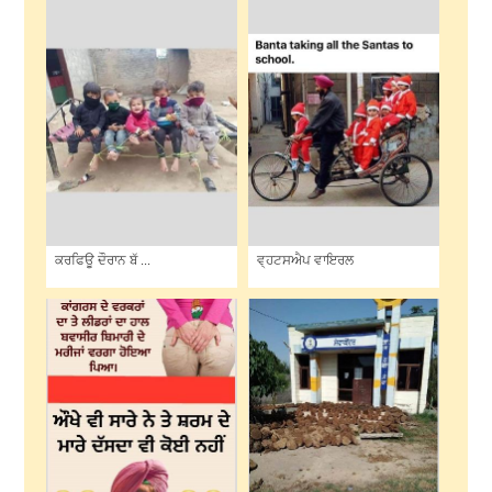
ਕਰਫਿਊ ਦੌਰਾਨ ਬੱ ...
ਵ੍ਹਟਸਐਪ ਵਾਇਰਲ