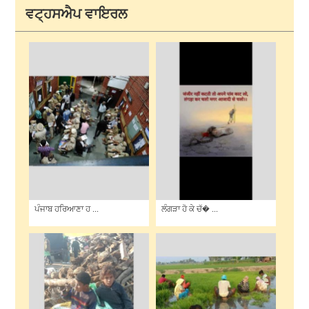
ਵਟ੍ਹਸਐਪ ਵਾਇਰਲ
ਪੰਜਾਬ ਹਰਿਆਣਾ ਹ ...
ਲੰਗੜਾ ਹੋ ਕੇ ਚੱ� ...