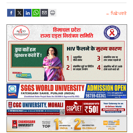
← ਪਿਛੇ ਪਰਤੋ