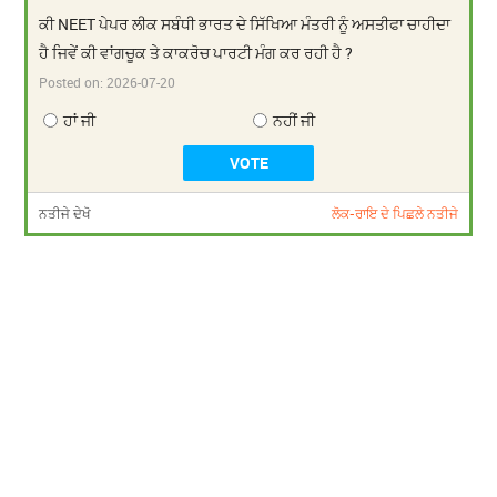
ਕੀ NEET ਪੇਪਰ ਲੀਕ ਸਬੰਧੀ ਭਾਰਤ ਦੇ ਸਿੱਖਿਆ ਮੰਤਰੀ ਨੂੰ ਅਸਤੀਫਾ ਚਾਹੀਦਾ
ਹੈ ਜਿਵੇਂ ਕੀ ਵਾਂਗਚੂਕ ਤੇ ਕਾਕਰੋਚ ਪਾਰਟੀ ਮੰਗ ਕਰ ਰਹੀ ਹੈ ?
Posted on:
2026-07-20
ਹਾਂ ਜੀ
ਨਹੀਂ ਜੀ
ਨਤੀਜੇ ਦੇਖੋ
ਲੋਕ-ਰਾਇ ਦੇ ਪਿਛਲੇ ਨਤੀਜੇ