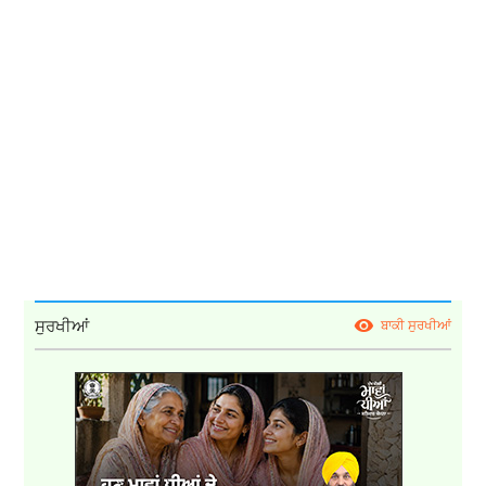
ਸੁਰਖੀਆਂ
ਬਾਕੀ ਸੁਰਖੀਆਂ