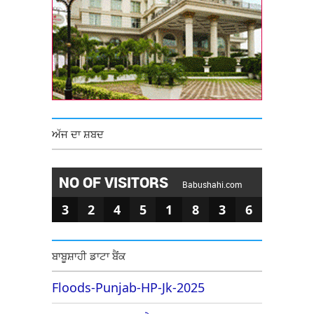
ਅੱਜ ਦਾ ਸ਼ਬਦ
NO OF VISITORS
Babushahi.com
3
2
4
5
1
8
3
6
ਬਾਬੂਸ਼ਾਹੀ ਡਾਟਾ ਬੈਂਕ
Floods-Punjab-HP-Jk-2025