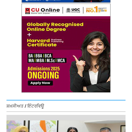
ਸ਼ਖ਼ਸੀਅਤ / ਇੰਟਰਵਿਊ