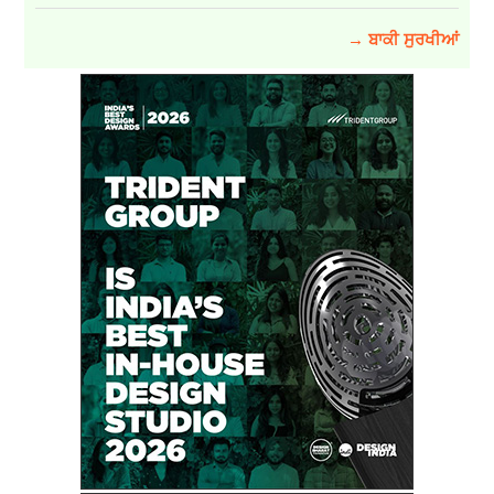
→ ਬਾਕੀ ਸੁਰਖੀਆਂ