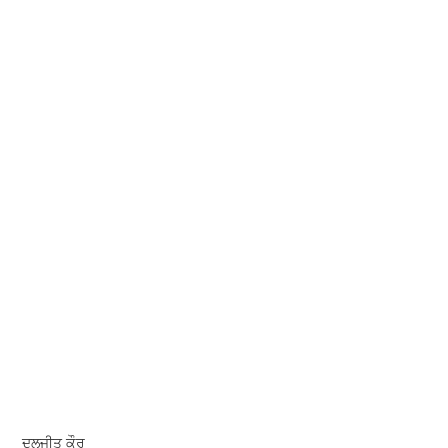
ਦਲਜੀਤ ਕੌਰ