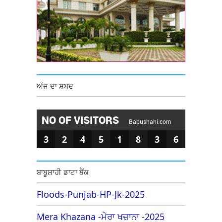
ਅੱਜ ਦਾ ਸ਼ਬਦ
NO OF VISITORS
Babushahi.com
3
2
4
5
1
8
3
6
ਬਾਬੂਸ਼ਾਹੀ ਡਾਟਾ ਬੈਂਕ
Floods-Punjab-HP-Jk-2025
Mera Khazana -ਮੇਰਾ ਖਜ਼ਾਨਾ -2025