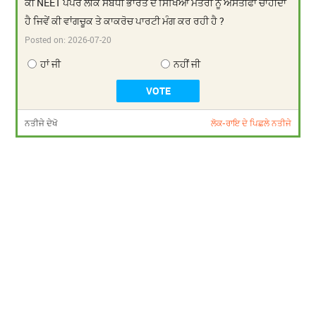
ਕੀ NEET ਪੇਪਰ ਲੀਕ ਸਬੰਧੀ ਭਾਰਤ ਦੇ ਸਿੱਖਿਆ ਮੰਤਰੀ ਨੂੰ ਅਸਤੀਫਾ ਚਾਹੀਦਾ
ਹੈ ਜਿਵੇਂ ਕੀ ਵਾਂਗਚੂਕ ਤੇ ਕਾਕਰੋਚ ਪਾਰਟੀ ਮੰਗ ਕਰ ਰਹੀ ਹੈ ?
Posted on:
2026-07-20
ਹਾਂ ਜੀ
ਨਹੀਂ ਜੀ
ਨਤੀਜੇ ਦੇਖੋ
ਲੋਕ-ਰਾਇ ਦੇ ਪਿਛਲੇ ਨਤੀਜੇ