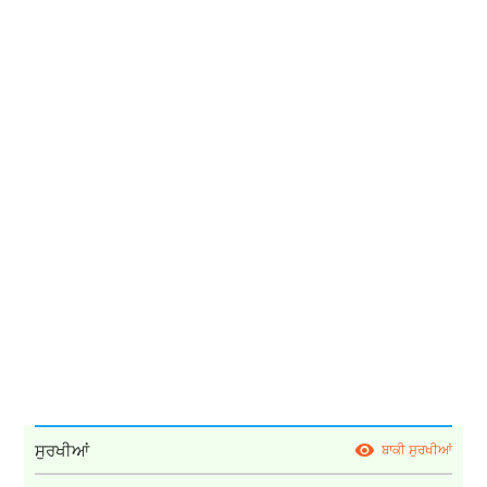
ਸੁਰਖੀਆਂ
ਬਾਕੀ ਸੁਰਖੀਆਂ