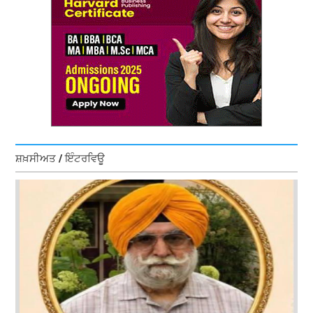
ਸ਼ਖ਼ਸੀਅਤ / ਇੰਟਰਵਿਊ