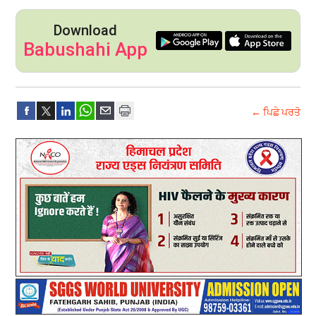
Download
Babushahi App
← ਪਿਛੇ ਪਰਤੋ