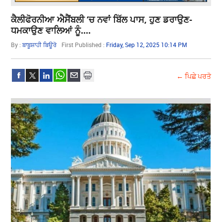
ਕੈਲੀਫੋਰਨੀਆ ਐਸੈਂਬਲੀ ‘ਚ ਨਵਾਂ ਬਿੱਲ ਪਾਸ, ਹੁਣ ਡਰਾਉਣ-
ਧਮਕਾਉਣ ਵਾਲਿਆਂ ਨੂੰ....
By :
ਬਾਬੂਸ਼ਾਹੀ ਬਿਊਰੋ
First Published :
Friday, Sep 12, 2025 10:14 PM
← ਪਿਛੇ ਪਰਤੋ