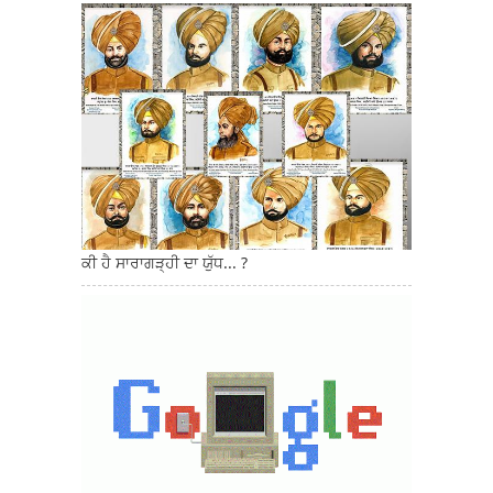
ਕੀ ਹੈ ਸਾਰਾਗੜ੍ਹੀ ਦਾ ਯੁੱਧ... ?