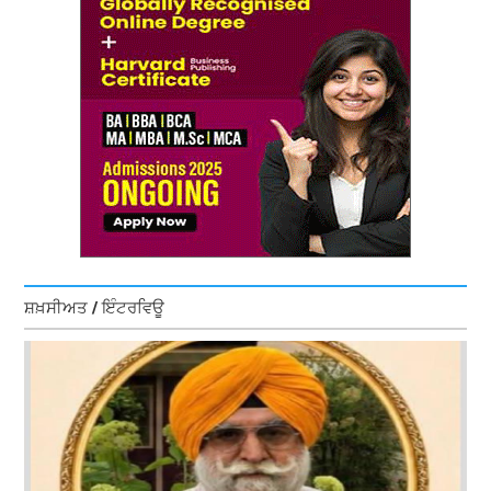
ਸ਼ਖ਼ਸੀਅਤ / ਇੰਟਰਵਿਊ