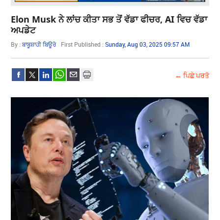
Elon Musk ਨੇ ਲਾਂਚ ਕੀਤਾ ਸਭ ਤੋਂ ਵੱਡਾ ਫੀਚਰ, AI ਵਿਚ ਵੱਡਾ
ਅਪਡੇਟ
By :
ਬਾਬੂਸ਼ਾਹੀ ਬਿਊਰੋ
First Published :
Sunday, Aug 03, 2025 09:57 AM
← ਪਿਛੇ ਪਰਤੋ