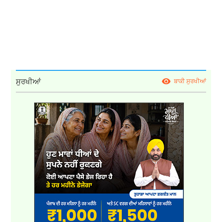
ਸੁਰਖੀਆਂ
ਬਾਕੀ ਸੁਰਖੀਆਂ