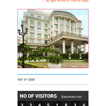
→ ਕੀ ਤੁਸੀਂ ਜਾਣਦੇ ਹੋ ? ਹੋਰ ਵੀ ਪੜ੍ਹੋ
ਅੱਜ ਦਾ ਸ਼ਬਦ
NO OF VISITORS
Babushahi.com
3
2
4
5
1
8
3
6