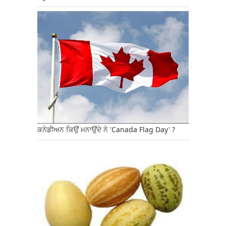
ਕਨੇਡੀਅਨ ਕਿਉਂ ਮਨਾਉਂਦੇ ਨੇ 'Canada Flag Day' ?