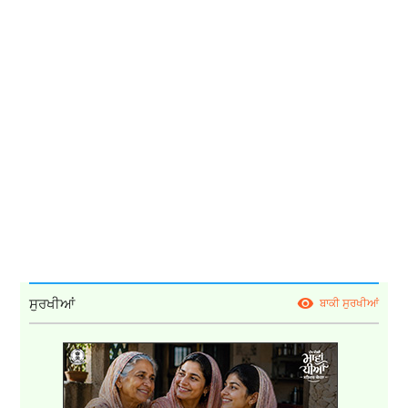
ਸੁਰਖੀਆਂ
ਬਾਕੀ ਸੁਰਖੀਆਂ