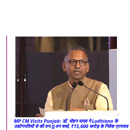
MP CM Visits Punjab: डॉ. मोहन यादव ने Ludhiana के
उद्योगपतियों से की वन-टू-वन चर्चा, ₹15,600 करोड़ के निवेश प्रस्ताव