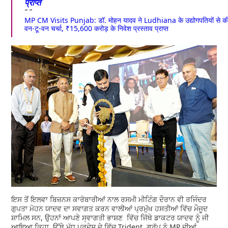
प्राप्त
MP CM Visits Punjab: डॉ. मोहन यादव ने Ludhiana के उद्योगपतियों से क
वन-टू-वन चर्चा, ₹15,600 करोड़ के निवेश प्रस्ताव प्राप्त
ਇਸ ਤੋਂ ਇਲਵਾ ਬਿਜ਼ਨਸ ਕਾਰੋਬਾਰੀਆਂ ਨਾਲ ਰਸਮੀ ਮੀਟਿੰਗ ਦੌਰਾਨ ਵੀ ਰਜਿੰਦਰ
ਗੁਪਤਾ ਮੋਹਨ ਯਾਦਵ ਦਾ ਸਵਾਗਤ ਕਰਨ ਵਾਲੀਆਂ ਪ੍ਰਮੁੱਖ ਹਸਤੀਆਂ ਵਿੱਚ ਮੌਜੂਦ
ਸ਼ਾਮਿਲ ਸਨ, ਉਹਨਾਂ ਆਪਣੇ ਸ੍ਵਾਗਤੀ ਭਾਸ਼ਣ ਵਿੱਚ ਜਿੱਥੇ ਡਾਕਟਰ ਯਾਦਵ ਨੂੰ ਜੀ
ਆਇਆ ਕਿਹਾ, ਉੱਥੇ ਮੱਧ ਪ੍ਰਦੇਸ਼ ਦੇ ਵਿੱਚ Trident ਗਰੁੱਪ ਨੂੰ MP ਦੀਆਂ