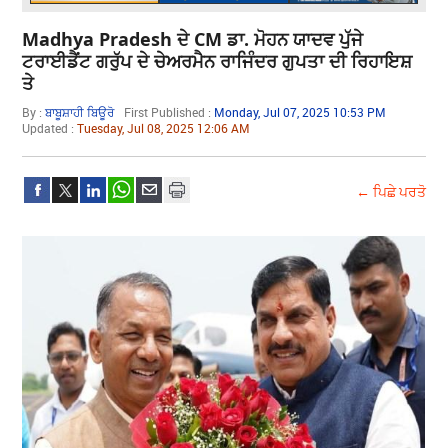
Madhya Pradesh ਦੇ CM ਡਾ. ਮੋਹਨ ਯਾਦਵ ਪੁੱਜੇ
ਟਰਾਈਡੈਂਟ ਗਰੁੱਪ ਦੇ ਚੇਅਰਮੈਨ ਰਾਜਿੰਦਰ ਗੁਪਤਾ ਦੀ ਰਿਹਾਇਸ਼
ਤੇ
By :
ਬਾਬੂਸ਼ਾਹੀ ਬਿਊਰੋ
First Published :
Monday, Jul 07, 2025 10:53 PM
Updated :
Tuesday, Jul 08, 2025 12:06 AM
← ਪਿਛੇ ਪਰਤੋ