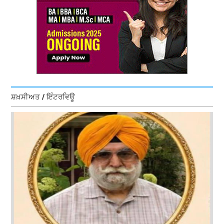
ਸ਼ਖ਼ਸੀਅਤ / ਇੰਟਰਵਿਊ