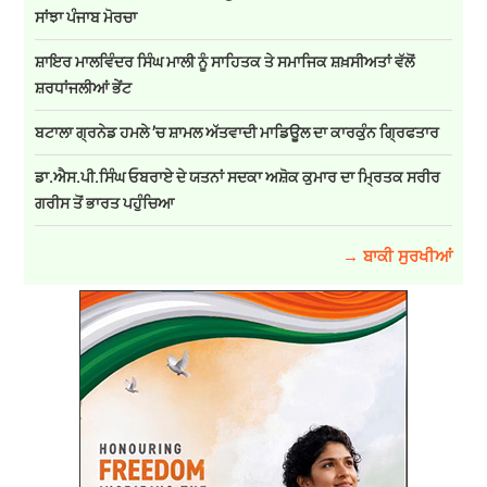
ਸਾਂਝਾ ਪੰਜਾਬ ਮੋਰਚਾ
ਸ਼ਾਇਰ ਮਾਲਵਿੰਦਰ ਸਿੰਘ ਮਾਲੀ ਨੂੰ ਸਾਹਿਤਕ ਤੇ ਸਮਾਜਿਕ ਸ਼ਖ਼ਸੀਅਤਾਂ ਵੱਲੋਂ
ਸ਼ਰਧਾਂਜਲੀਆਂ ਭੇਂਟ
ਬਟਾਲਾ ਗ੍ਰਨੇਡ ਹਮਲੇ ’ਚ ਸ਼ਾਮਲ ਅੱਤਵਾਦੀ ਮਾਡਿਊਲ ਦਾ ਕਾਰਕੁੰਨ ਗ੍ਰਿਫਤਾਰ
ਡਾ.ਐਸ.ਪੀ.ਸਿੰਘ ਓਬਰਾਏ ਦੇ ਯਤਨਾਂ ਸਦਕਾ ਅਸ਼ੋਕ ਕੁਮਾਰ ਦਾ ਮ੍ਰਿਤਕ ਸਰੀਰ
ਗਰੀਸ ਤੋਂ ਭਾਰਤ ਪਹੁੰਚਿਆ
→ ਬਾਕੀ ਸੁਰਖੀਆਂ