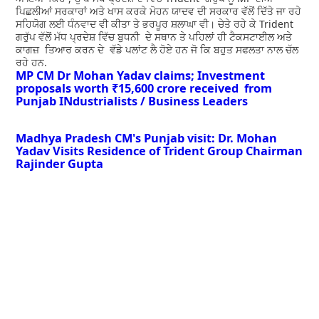
ਪਿਛਲੀਆਂ ਸਰਕਾਰਾਂ ਅਤੇ ਖਾਸ ਕਰਕੇ ਮੋਹਨ ਯਾਦਵ ਦੀ ਸਰਕਾਰ ਵੱਲੋਂ ਦਿੱਤੇ ਜਾ ਰਹੇ
ਸਹਿਯੋਗ ਲਈ ਧੰਨਵਾਦ ਵੀ ਕੀਤਾ ਤੇ ਭਰਪੂਰ ਸ਼ਲਾਘਾ ਵੀ। ਚੇਤੇ ਰਹੇ ਕੇ Trident
ਗਰੁੱਪ ਵੱਲੋਂ ਮੱਧ ਪ੍ਰਦੇਸ਼ ਵਿੱਚ ਬੁਧਨੀ ਦੇ ਸਥਾਨ ਤੇ ਪਹਿਲਾਂ ਹੀ ਟੈਕਸਟਾਈਲ ਅਤੇ
ਕਾਗਜ਼ ਤਿਆਰ ਕਰਨ ਦੇ ਵੱਡੇ ਪਲਾਂਟ ਲੈ ਹੋਏ ਹਨ ਜੋ ਕਿ ਬਹੁਤ ਸਫਲਤਾ ਨਾਲ ਚੱਲ
ਰਹੇ ਹਨ.
MP CM Dr Mohan Yadav claims; Investment
proposals worth ₹15,600 crore received from
Punjab INdustrialists / Business Leaders
Madhya Pradesh CM's Punjab visit: Dr. Mohan
Yadav Visits Residence of Trident Group Chairman
Rajinder Gupta