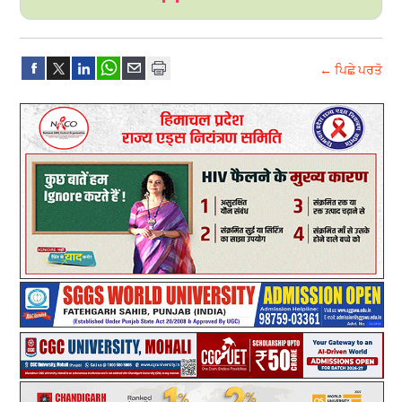
← ਪਿਛੇ ਪਰਤੋ