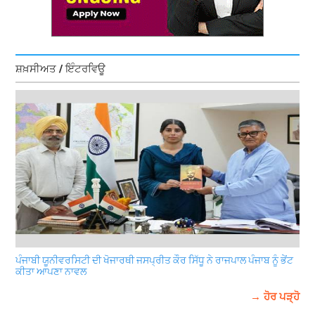
ਸ਼ਖ਼ਸੀਅਤ / ਇੰਟਰਵਿਊ
ਪੰਜਾਬੀ ਯੂਨੀਵਰਸਿਟੀ ਦੀ ਖੋਜਾਰਥੀ ਜਸਪ੍ਰੀਤ ਕੌਰ ਸਿੱਧੂ ਨੇ ਰਾਜਪਾਲ ਪੰਜਾਬ ਨੂੰ ਭੇਂਟ
ਕੀਤਾ ਆਪਣਾ ਨਾਵਲ
→ ਹੋਰ ਪੜ੍ਹੋ