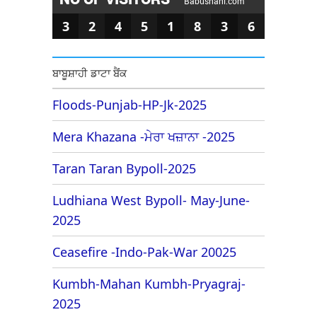
Babushahi.com
3
2
4
5
1
8
3
6
ਬਾਬੂਸ਼ਾਹੀ ਡਾਟਾ ਬੈਂਕ
Floods-Punjab-HP-Jk-2025
Mera Khazana -ਮੇਰਾ ਖਜ਼ਾਨਾ -2025
Taran Taran Bypoll-2025
Ludhiana West Bypoll- May-June-
2025
Ceasefire -Indo-Pak-War 20025
Kumbh-Mahan Kumbh-Pryagraj-
2025