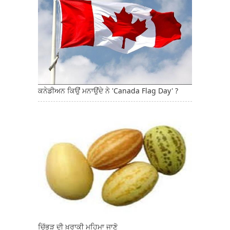
ਕਨੇਡੀਅਨ ਕਿਉਂ ਮਨਾਉਂਦੇ ਨੇ 'Canada Flag Day' ?
ਚਿੱਭੜ ਦੀ ਖ਼ੁਰਾਕੀ ਮਹਿਮਾ ਜਾਣੋ