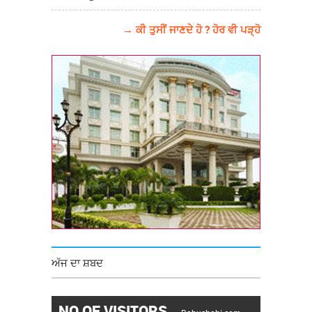
→ ਕੀ ਤੁਸੀਂ ਜਾਣਦੇ ਹੋ ? ਹੋਰ ਵੀ ਪੜ੍ਹੋ
ਅੱਜ ਦਾ ਸ਼ਬਦ
NO OF VISITORS