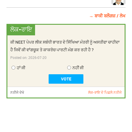
→ ਬਾਕੀ ਬਲੌਗਜ਼ / ਲੇਖ
ਲੋਕ-ਰਾਇ
ਕੀ NEET ਪੇਪਰ ਲੀਕ ਸਬੰਧੀ ਭਾਰਤ ਦੇ ਸਿੱਖਿਆ ਮੰਤਰੀ ਨੂੰ ਅਸਤੀਫਾ ਚਾਹੀਦਾ
ਹੈ ਜਿਵੇਂ ਕੀ ਵਾਂਗਚੂਕ ਤੇ ਕਾਕਰੋਚ ਪਾਰਟੀ ਮੰਗ ਕਰ ਰਹੀ ਹੈ ?
Posted on:
2026-07-20
ਹਾਂ ਜੀ
ਨਹੀਂ ਜੀ
ਨਤੀਜੇ ਦੇਖੋ
ਲੋਕ-ਰਾਇ ਦੇ ਪਿਛਲੇ ਨਤੀਜੇ