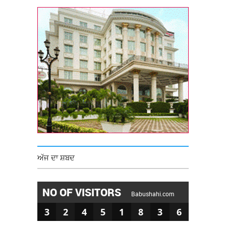
ਅੱਜ ਦਾ ਸ਼ਬਦ
NO OF VISITORS
Babushahi.com
3
2
4
5
1
8
3
6