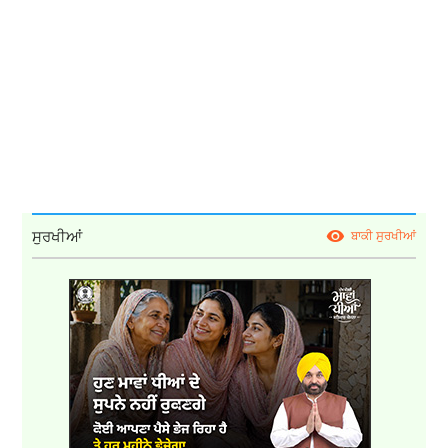
ਸੁਰਖੀਆਂ
ਬਾਕੀ ਸੁਰਖੀਆਂ