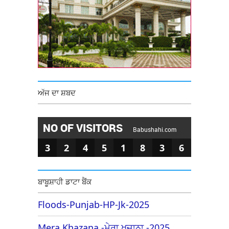
ਅੱਜ ਦਾ ਸ਼ਬਦ
NO OF VISITORS
Babushahi.com
3
2
4
5
1
8
3
6
ਬਾਬੂਸ਼ਾਹੀ ਡਾਟਾ ਬੈਂਕ
Floods-Punjab-HP-Jk-2025
Mera Khazana -ਮੇਰਾ ਖਜ਼ਾਨਾ -2025