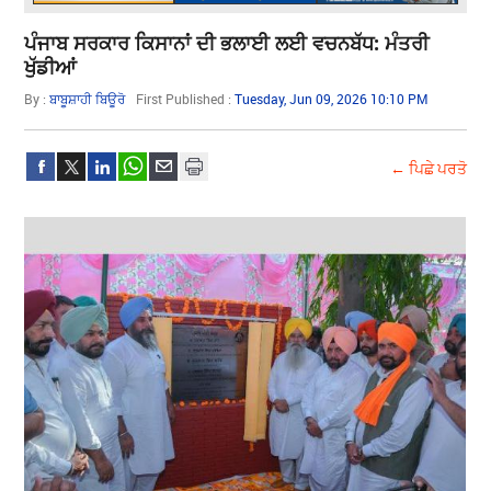
ਪੰਜਾਬ ਸਰਕਾਰ ਕਿਸਾਨਾਂ ਦੀ ਭਲਾਈ ਲਈ ਵਚਨਬੱਧ: ਮੰਤਰੀ
ਖੁੱਡੀਆਂ
By :
ਬਾਬੂਸ਼ਾਹੀ ਬਿਊਰੋ
First Published :
Tuesday, Jun 09, 2026 10:10 PM
← ਪਿਛੇ ਪਰਤੋ