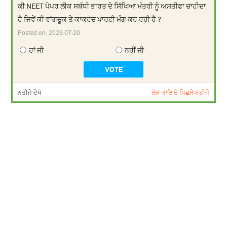
ਕੀ NEET ਪੇਪਰ ਲੀਕ ਸਬੰਧੀ ਭਾਰਤ ਦੇ ਸਿੱਖਿਆ ਮੰਤਰੀ ਨੂੰ ਅਸਤੀਫਾ ਚਾਹੀਦਾ
ਹੈ ਜਿਵੇਂ ਕੀ ਵਾਂਗਚੂਕ ਤੇ ਕਾਕਰੋਚ ਪਾਰਟੀ ਮੰਗ ਕਰ ਰਹੀ ਹੈ ?
Posted on:
2026-07-20
ਹਾਂ ਜੀ
ਨਹੀਂ ਜੀ
ਨਤੀਜੇ ਦੇਖੋ
ਲੋਕ-ਰਾਇ ਦੇ ਪਿਛਲੇ ਨਤੀਜੇ