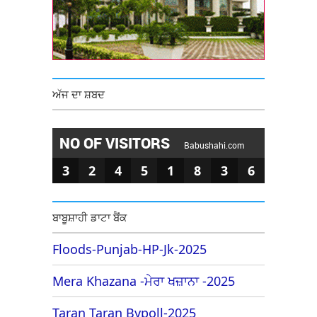
ਅੱਜ ਦਾ ਸ਼ਬਦ
NO OF VISITORS
Babushahi.com
3
2
4
5
1
8
3
6
ਬਾਬੂਸ਼ਾਹੀ ਡਾਟਾ ਬੈਂਕ
Floods-Punjab-HP-Jk-2025
Mera Khazana -ਮੇਰਾ ਖਜ਼ਾਨਾ -2025
Taran Taran Bypoll-2025