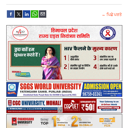
← ਪਿਛੇ ਪਰਤੋ