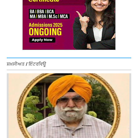
ਸ਼ਖ਼ਸੀਅਤ / ਇੰਟਰਵਿਊ