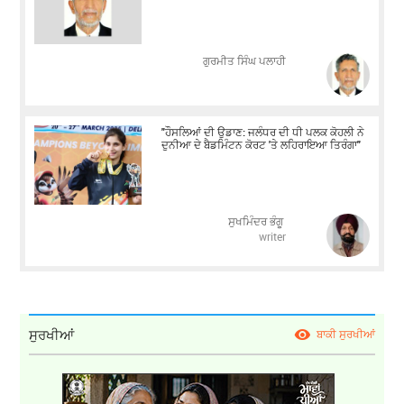
ਗੁਰਮੀਤ ਸਿੰਘ ਪਲਾਹੀ
"ਹੌਸਲਿਆਂ ਦੀ ਉਡਾਣ: ਜਲੰਧਰ ਦੀ ਧੀ ਪਲਕ ਕੋਹਲੀ ਨੇ
ਦੁਨੀਆ ਦੇ ਬੈਡਮਿੰਟਨ ਕੋਰਟ 'ਤੇ ਲਹਿਰਾਇਆ ਤਿਰੰਗਾ"
ਸੁਖਮਿੰਦਰ ਭੰਗੂ
writer
ਸੁਰਖੀਆਂ
ਬਾਕੀ ਸੁਰਖੀਆਂ