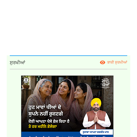
ਸੁਰਖੀਆਂ
ਬਾਕੀ ਸੁਰਖੀਆਂ