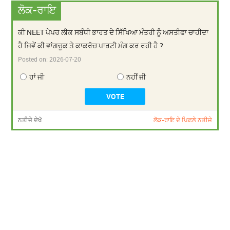
ਲੋਕ-ਰਾਇ
ਕੀ NEET ਪੇਪਰ ਲੀਕ ਸਬੰਧੀ ਭਾਰਤ ਦੇ ਸਿੱਖਿਆ ਮੰਤਰੀ ਨੂੰ ਅਸਤੀਫਾ ਚਾਹੀਦਾ
ਹੈ ਜਿਵੇਂ ਕੀ ਵਾਂਗਚੂਕ ਤੇ ਕਾਕਰੋਚ ਪਾਰਟੀ ਮੰਗ ਕਰ ਰਹੀ ਹੈ ?
Posted on:
2026-07-20
ਹਾਂ ਜੀ
ਨਹੀਂ ਜੀ
ਨਤੀਜੇ ਦੇਖੋ
ਲੋਕ-ਰਾਇ ਦੇ ਪਿਛਲੇ ਨਤੀਜੇ