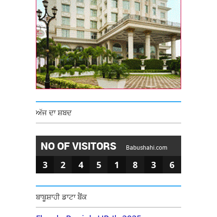
ਅੱਜ ਦਾ ਸ਼ਬਦ
NO OF VISITORS
Babushahi.com
3
2
4
5
1
8
3
6
ਬਾਬੂਸ਼ਾਹੀ ਡਾਟਾ ਬੈਂਕ