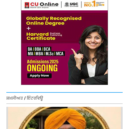
ਸ਼ਖ਼ਸੀਅਤ / ਇੰਟਰਵਿਊ