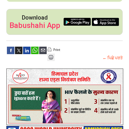
Download
Babushahi App
← ਪਿਛੇ ਪਰਤੋ