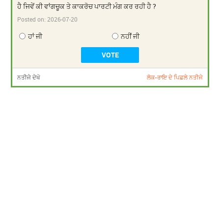
ਹੈ ਜਿਵੇਂ ਕੀ ਵਾਂਗਚੂਕ ਤੇ ਕਾਕਰੋਚ ਪਾਰਟੀ ਮੰਗ ਕਰ ਰਹੀ ਹੈ ?
Posted on:
2026-07-20
ਹਾਂ ਜੀ
ਨਹੀਂ ਜੀ
ਨਤੀਜੇ ਦੇਖੋ
ਲੋਕ-ਰਾਇ ਦੇ ਪਿਛਲੇ ਨਤੀਜੇ