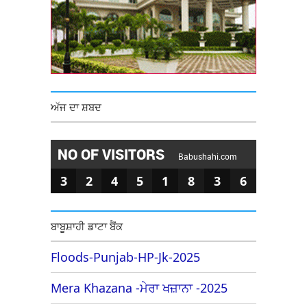
ਅੱਜ ਦਾ ਸ਼ਬਦ
NO OF VISITORS
Babushahi.com
3
2
4
5
1
8
3
6
ਬਾਬੂਸ਼ਾਹੀ ਡਾਟਾ ਬੈਂਕ
Floods-Punjab-HP-Jk-2025
Mera Khazana -ਮੇਰਾ ਖਜ਼ਾਨਾ -2025