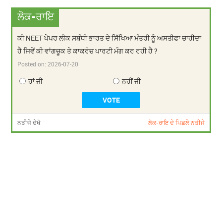
ਲੋਕ-ਰਾਇ
ਕੀ NEET ਪੇਪਰ ਲੀਕ ਸਬੰਧੀ ਭਾਰਤ ਦੇ ਸਿੱਖਿਆ ਮੰਤਰੀ ਨੂੰ ਅਸਤੀਫਾ ਚਾਹੀਦਾ
ਹੈ ਜਿਵੇਂ ਕੀ ਵਾਂਗਚੂਕ ਤੇ ਕਾਕਰੋਚ ਪਾਰਟੀ ਮੰਗ ਕਰ ਰਹੀ ਹੈ ?
Posted on:
2026-07-20
ਹਾਂ ਜੀ
ਨਹੀਂ ਜੀ
ਨਤੀਜੇ ਦੇਖੋ
ਲੋਕ-ਰਾਇ ਦੇ ਪਿਛਲੇ ਨਤੀਜੇ