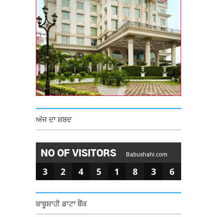
ਅੱਜ ਦਾ ਸ਼ਬਦ
NO OF VISITORS
Babushahi.com
3
2
4
5
1
8
3
6
ਬਾਬੂਸ਼ਾਹੀ ਡਾਟਾ ਬੈਂਕ