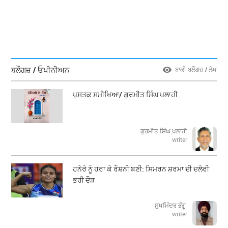
ਬਲੌਗਜ਼ / ਓਪੀਨੀਅਨ
ਬਾਕੀ ਬਲੌਗਜ਼ / ਲੇਖ
ਪੁਸਤਕ ਸਮੀਖਿਆ/ ਗੁਰਮੀਤ ਸਿੰਘ ਪਲਾਹੀ
ਗੁਰਮੀਤ ਸਿੰਘ ਪਲਾਹੀ
writer
ਹਨੇਰੇ ਨੂੰ ਹਰਾ ਕੇ ਰੌਸ਼ਨੀ ਬਣੀ: ਸਿਮਰਨ ਸ਼ਰਮਾ ਦੀ ਦਲੇਰੀ
ਭਰੀ ਦੌੜ
ਸੁਖਮਿੰਦਰ ਭੰਗੂ
writer