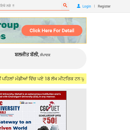
|
Login
Register
ਬਲਜੀਤ ਬੱਲੀ,
ਸੰਪਾਦਕ
ੰਡੀਆਂ ਵਿੱਚ ਪਏ 18 ਲੱਖ ਮੀਟਰਿਕ ਟਨ ਪੁਰਾਣੇ ਅਨਾਜ ਦੇ ਸਟਾਕ ਨੂੰ ਚੁੱਕੇਗਾ: CM M