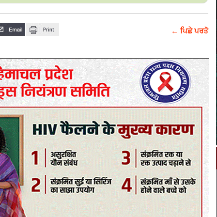
← ਪਿਛੇ ਪਰਤੋ