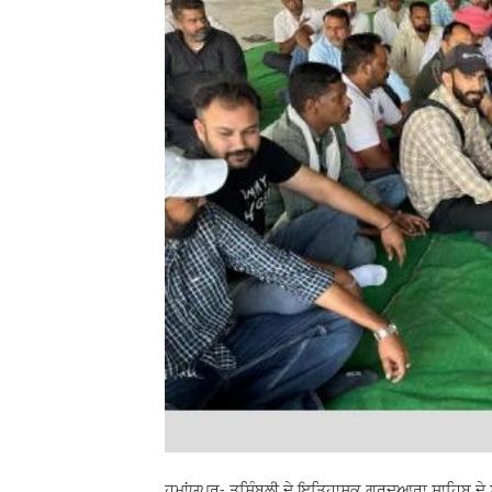
ਹਮਾਂਯੂਪੁਰ- ਤਸਿੰਬਲੀ ਦੇ ਇਤਿਹਾਸਕ ਗੁਰਦੁਆਰਾ ਸਾਹਿਬ ਦੇ ਸਫ਼