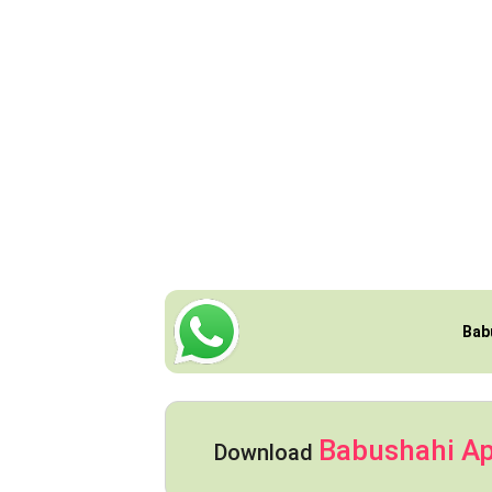
Bab
Babushahi A
Download