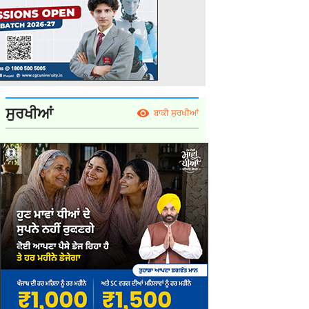
ਸੁਰਖੀਆਂ
ਬਾਕੀ ਸੁਰਖੀਆਂ