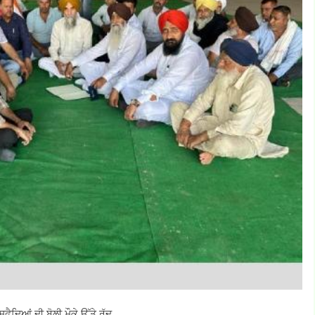
ੈਦਿਆਂ ਦੀ ਬੋਲੀ ਮੌਕੇ ਉੱਤੇ ਰੱਦ