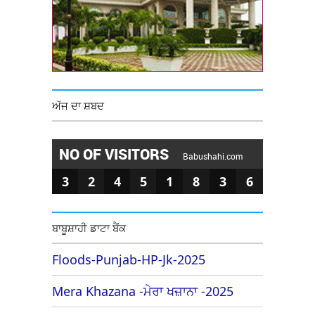
ਅੱਜ ਦਾ ਸ਼ਬਦ
NO OF VISITORS
Babushahi.com
3
2
4
5
1
8
3
6
ਬਾਬੂਸ਼ਾਹੀ ਡਾਟਾ ਬੈਂਕ
Floods-Punjab-HP-Jk-2025
Mera Khazana -ਮੇਰਾ ਖਜ਼ਾਨਾ -2025