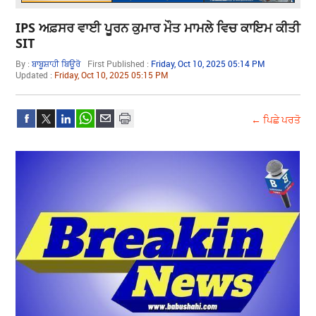
IPS ਅਫ਼ਸਰ ਵਾਈ ਪੂਰਨ ਕੁਮਾਰ ਮੌਤ ਮਾਮਲੇ ਵਿਚ ਕਾਇਮ ਕੀਤੀ
SIT
By :
ਬਾਬੂਸ਼ਾਹੀ ਬਿਊਰੋ
First Published :
Friday, Oct 10, 2025 05:14 PM
Updated :
Friday, Oct 10, 2025 05:15 PM
← ਪਿਛੇ ਪਰਤੋ