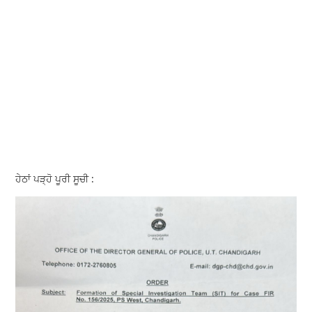
ਹੇਠਾਂ ਪੜ੍ਹੋ ਪੂਰੀ ਸੂਚੀ :