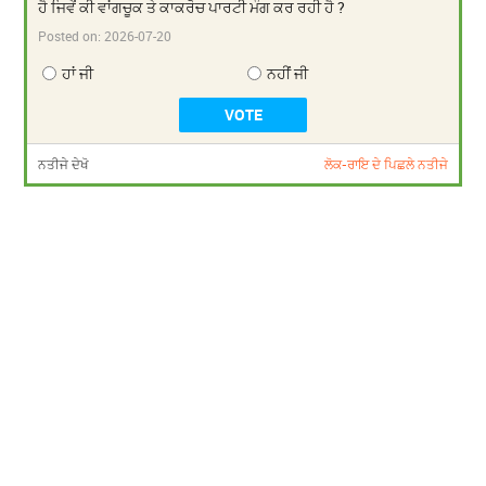
ਹੈ ਜਿਵੇਂ ਕੀ ਵਾਂਗਚੂਕ ਤੇ ਕਾਕਰੋਚ ਪਾਰਟੀ ਮੰਗ ਕਰ ਰਹੀ ਹੈ ?
Posted on:
2026-07-20
ਹਾਂ ਜੀ
ਨਹੀਂ ਜੀ
ਨਤੀਜੇ ਦੇਖੋ
ਲੋਕ-ਰਾਇ ਦੇ ਪਿਛਲੇ ਨਤੀਜੇ