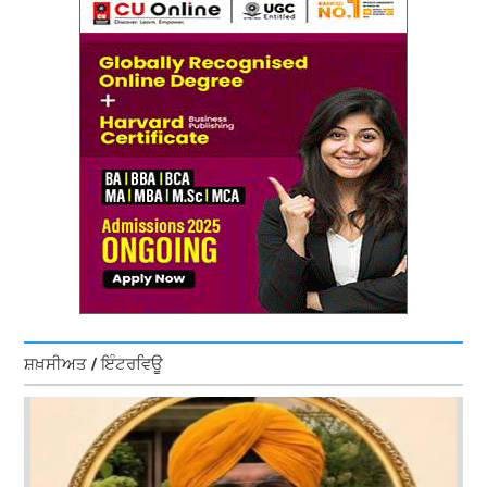
ਸ਼ਖ਼ਸੀਅਤ / ਇੰਟਰਵਿਊ