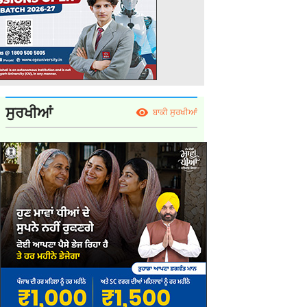
ਸੁਰਖੀਆਂ
ਬਾਕੀ ਸੁਰਖੀਆਂ