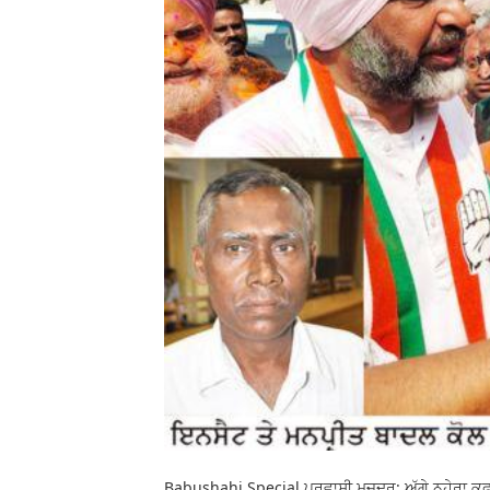
Babushahi Special ਪ੍ਰਵਾਸੀ ਮਜ਼ਦੂਰ: ਅੱਗੇ ਨ੍ਹੇਰਾ ਕੁ