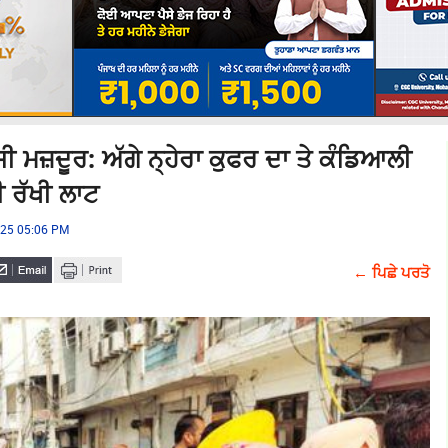
ਮਜ਼ਦੂਰ: ਅੱਗੇ ਨ੍ਹੇਰਾ ਕੁਫਰ ਦਾ ਤੇ ਕੰਡਿਆਲੀ
 ਰੱਖੀ ਲਾਟ
025 05:06 PM
← ਪਿਛੇ ਪਰਤੋ