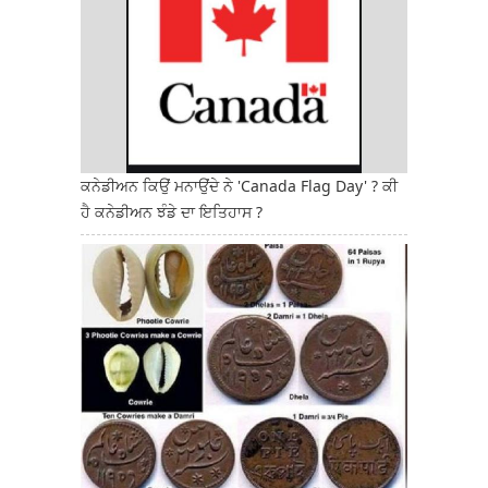
ਕਨੇਡੀਅਨ ਕਿਉਂ ਮਨਾਉਂਦੇ ਨੇ 'Canada Flag Day' ? ਕੀ
ਹੈ ਕਨੇਡੀਅਨ ਝੰਡੇ ਦਾ ਇਤਿਹਾਸ ?