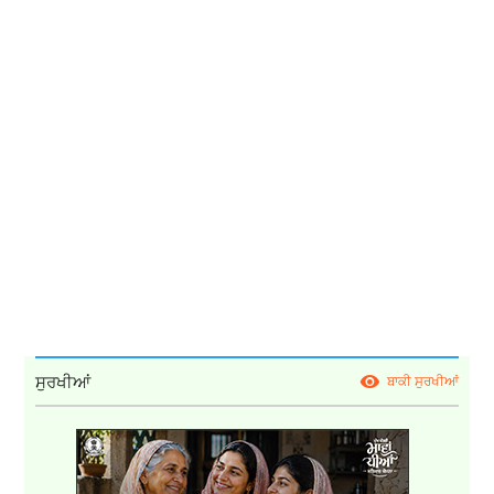
ਸੁਰਖੀਆਂ
ਬਾਕੀ ਸੁਰਖੀਆਂ