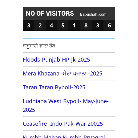
NO OF VISITORS
Babushahi.com
3
2
4
5
1
8
3
6
ਬਾਬੂਸ਼ਾਹੀ ਡਾਟਾ ਬੈਂਕ
Floods-Punjab-HP-Jk-2025
Mera Khazana -ਮੇਰਾ ਖਜ਼ਾਨਾ -2025
Taran Taran Bypoll-2025
Ludhiana West Bypoll- May-June-
2025
Ceasefire -Indo-Pak-War 20025
Kumbh-Mahan Kumbh-Pryagraj-