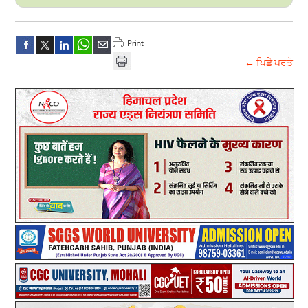
← ਪਿਛੇ ਪਰਤੋ