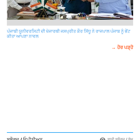
ਪੰਜਾਬੀ ਯੂਨੀਵਰਸਿਟੀ ਦੀ ਖੋਜਾਰਥੀ ਜਸਪ੍ਰੀਤ ਕੌਰ ਸਿੱਧੂ ਨੇ ਰਾਜਪਾਲ ਪੰਜਾਬ ਨੂੰ ਭੇਂਟ
ਕੀਤਾ ਆਪਣਾ ਨਾਵਲ
→ ਹੋਰ ਪੜ੍ਹੋ
ਬਲੌਗਜ਼ / ਓਪੀਨੀਅਨ
ਬਾਕੀ ਬਲੌਗਜ਼ / ਲੇਖ