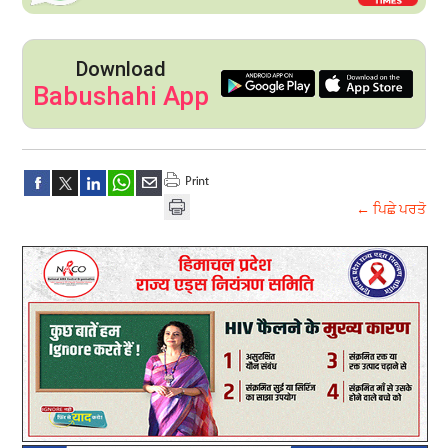
Download
Babushahi App
← ਪਿਛੇ ਪਰਤੋ