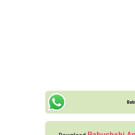
Bab
Babushahi A