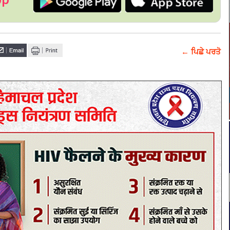
← ਪਿਛੇ ਪਰਤੋ