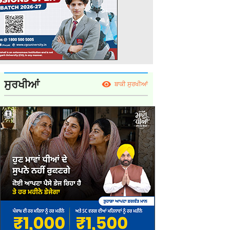
ਸੁਰਖੀਆਂ
ਬਾਕੀ ਸੁਰਖੀਆਂ