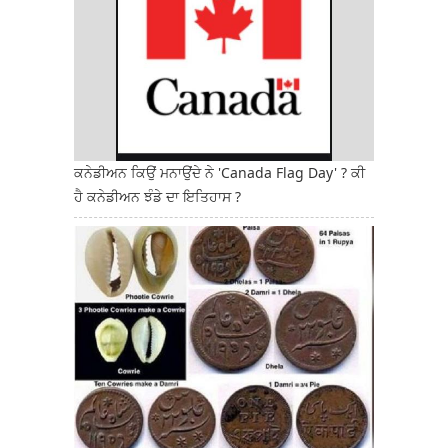
ਕਨੇਡੀਅਨ ਕਿਉਂ ਮਨਾਉਂਦੇ ਨੇ 'Canada Flag Day' ? ਕੀ
ਹੈ ਕਨੇਡੀਅਨ ਝੰਡੇ ਦਾ ਇਤਿਹਾਸ ?