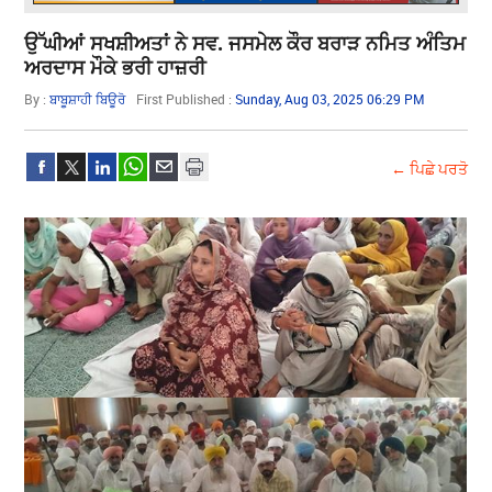
ਉੱਘੀਆਂ ਸਖਸ਼ੀਅਤਾਂ ਨੇ ਸਵ. ਜਸਮੇਲ ਕੌਰ ਬਰਾੜ ਨਮਿਤ ਅੰਤਿਮ
ਅਰਦਾਸ ਮੌਕੇ ਭਰੀ ਹਾਜ਼ਰੀ
By :
ਬਾਬੂਸ਼ਾਹੀ ਬਿਊਰੋ
First Published :
Sunday, Aug 03, 2025 06:29 PM
← ਪਿਛੇ ਪਰਤੋ