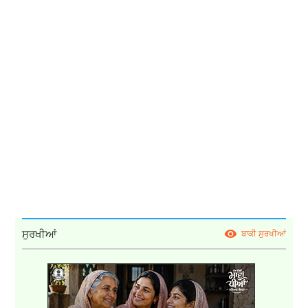
ਸੁਰਖੀਆਂ
ਬਾਕੀ ਸੁਰਖੀਆਂ