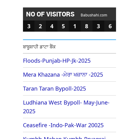
NO OF VISITORS
Babushahi.com
3
2
4
5
1
8
3
6
ਬਾਬੂਸ਼ਾਹੀ ਡਾਟਾ ਬੈਂਕ
Floods-Punjab-HP-Jk-2025
Mera Khazana -ਮੇਰਾ ਖਜ਼ਾਨਾ -2025
Taran Taran Bypoll-2025
Ludhiana West Bypoll- May-June-
2025
Ceasefire -Indo-Pak-War 20025
Kumbh-Mahan Kumbh-Pryagraj-