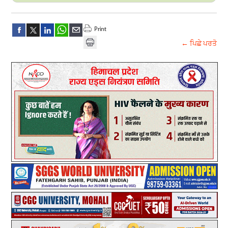
← ਪਿਛੇ ਪਰਤੋ