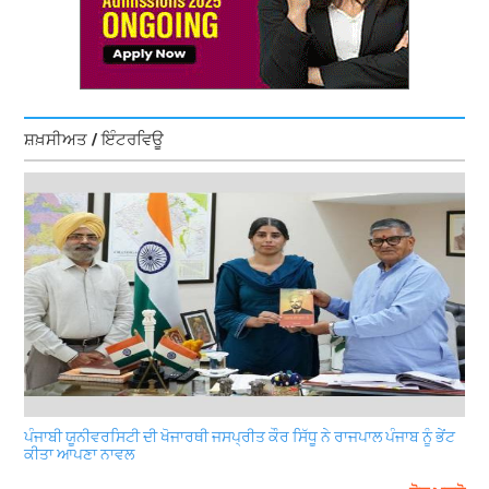
ਸ਼ਖ਼ਸੀਅਤ / ਇੰਟਰਵਿਊ
ਪੰਜਾਬੀ ਯੂਨੀਵਰਸਿਟੀ ਦੀ ਖੋਜਾਰਥੀ ਜਸਪ੍ਰੀਤ ਕੌਰ ਸਿੱਧੂ ਨੇ ਰਾਜਪਾਲ ਪੰਜਾਬ ਨੂੰ ਭੇਂਟ
ਕੀਤਾ ਆਪਣਾ ਨਾਵਲ