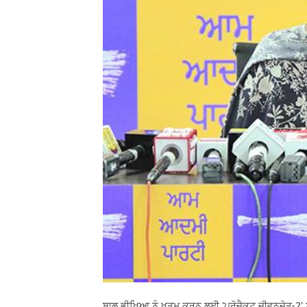
ਬਾਲ ਭੀਖਿਆ ਨੂੰ ਖਤਮ ਕਰਨ ਲਈ 'ਪ੍ਰੋਜੈਕਟ ਜੀਵਨਜੋਤ-2' ਸ਼ੁਰੂ