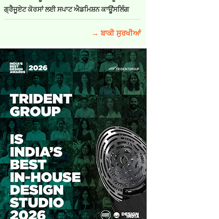
ਗ੍ਰੈਜੂਏਟ ਕੋਰਸਾਂ ਲਈ ਸਪਾਟ ਐਡਮਿਸ਼ਨ ਕਾਊਂਸਲਿੰਗ
→ ਬਾਕੀ ਸੁਰਖੀਆਂ