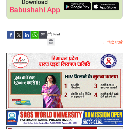
Download
Babushahi App
← ਪਿਛੇ ਪਰਤੋ