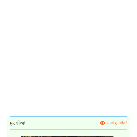
ਸੁਰਖੀਆਂ
ਬਾਕੀ ਸੁਰਖੀਆਂ