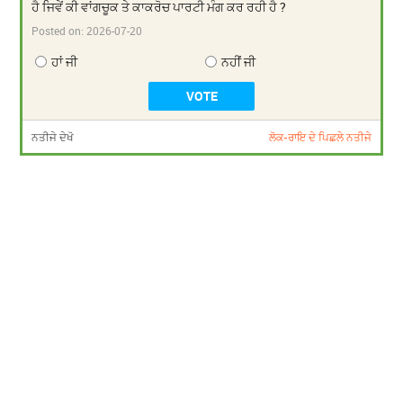
ਹੈ ਜਿਵੇਂ ਕੀ ਵਾਂਗਚੂਕ ਤੇ ਕਾਕਰੋਚ ਪਾਰਟੀ ਮੰਗ ਕਰ ਰਹੀ ਹੈ ?
Posted on:
2026-07-20
ਹਾਂ ਜੀ
ਨਹੀਂ ਜੀ
ਨਤੀਜੇ ਦੇਖੋ
ਲੋਕ-ਰਾਇ ਦੇ ਪਿਛਲੇ ਨਤੀਜੇ