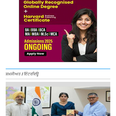
ਸ਼ਖ਼ਸੀਅਤ / ਇੰਟਰਵਿਊ