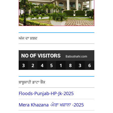
ਅੱਜ ਦਾ ਸ਼ਬਦ
NO OF VISITORS
Babushahi.com
3
2
4
5
1
8
3
6
ਬਾਬੂਸ਼ਾਹੀ ਡਾਟਾ ਬੈਂਕ
Floods-Punjab-HP-Jk-2025
Mera Khazana -ਮੇਰਾ ਖਜ਼ਾਨਾ -2025