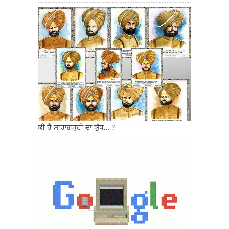
ਕੀ ਹੈ ਸਾਰਾਗੜ੍ਹੀ ਦਾ ਯੁੱਧ... ?