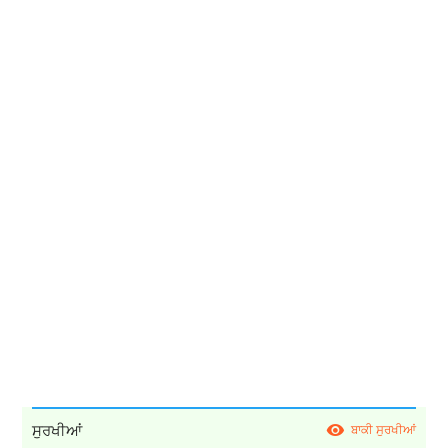
ਸੁਰਖੀਆਂ
ਬਾਕੀ ਸੁਰਖੀਆਂ