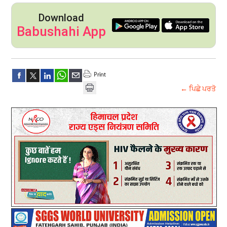
Download
Babushahi App
← ਪਿਛੇ ਪਰਤੋ