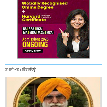
ਸ਼ਖ਼ਸੀਅਤ / ਇੰਟਰਵਿਊ