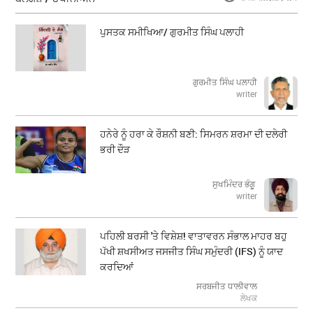
ਪੁਸਤਕ ਸਮੀਖਿਆ/ ਗੁਰਮੀਤ ਸਿੰਘ ਪਲਾਹੀ
ਗੁਰਮੀਤ ਸਿੰਘ ਪਲਾਹੀ
writer
ਹਨੇਰੇ ਨੂੰ ਹਰਾ ਕੇ ਰੌਸ਼ਨੀ ਬਣੀ: ਸਿਮਰਨ ਸ਼ਰਮਾ ਦੀ ਦਲੇਰੀ
ਭਰੀ ਦੌੜ
ਸੁਖਮਿੰਦਰ ਭੰਗੂ
writer
ਪਹਿਲੀ ਬਰਸੀ 'ਤੇ ਵਿਸ਼ੇਸ਼! ਵਾਤਾਵਰਨ ਸੰਭਾਲ ਮਾਹਰ ਬਹੁ
ਪੱਖੀ ਸ਼ਖਸੀਅਤ ਜਸਜੀਤ ਸਿੰਘ ਸਮੁੰਦਰੀ (IFS) ਨੂੰ ਯਾਦ
ਕਰਦਿਆਂ
ਸਰਬਜੀਤ ਧਾਲੀਵਾਲ
ਲੇਖਕ