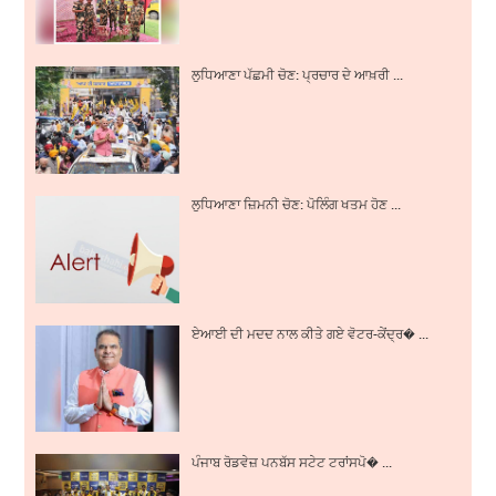
ਲੁਧਿਆਣਾ ਪੱਛਮੀ ਚੋਣ: ਪ੍ਰਚਾਰ ਦੇ ਆਖ਼ਰੀ ...
ਲੁਧਿਆਣਾ ਜ਼ਿਮਨੀ ਚੋਣ: ਪੋਲਿੰਗ ਖਤਮ ਹੋਣ ...
ਏਆਈ ਦੀ ਮਦਦ ਨਾਲ ਕੀਤੇ ਗਏ ਵੋਟਰ-ਕੇਂਦ੍ਰ� ...
ਪੰਜਾਬ ਰੋਡਵੇਜ਼ ਪਨਬੱਸ ਸਟੇਟ ਟਰਾਂਸਪੋ� ...