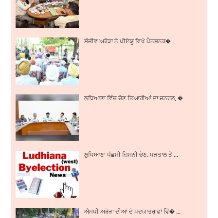
ਸੰਜੀਵ ਅਰੋੜਾ ਨੇ ਪੀਏਯੂ ਵਿਖੇ ਪੈਨਸ਼ਨਰ� ...
ਲੁਧਿਆਣਾ ਵਿੱਚ ਚੋਣ ਤਿਆਰੀਆਂ ਦਾ ਜਨਰਲ, � ...
ਲੁਧਿਆਣਾ ਪੱਛਮੀ ਜ਼ਿਮਨੀ ਚੋਣ: ਪੜਤਾਲ ਤੋਂ ...
ਐਮਪੀ ਅਰੋੜਾ ਦੀਆਂ ਦੋ ਪਦਯਾਤਰਾਵਾਂ ਵਿੱ� ...