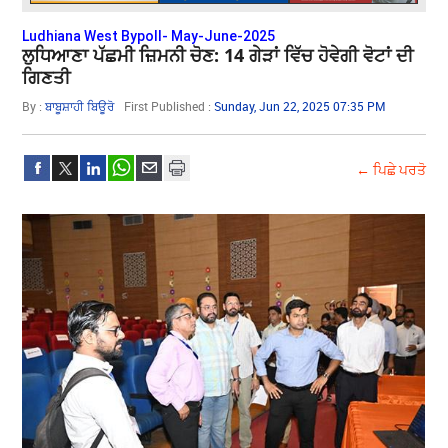
Ludhiana West Bypoll- May-June-2025
ਲੁਧਿਆਣਾ ਪੱਛਮੀ ਜ਼ਿਮਨੀ ਚੋਣ: 14 ਗੇੜਾਂ ਵਿੱਚ ਹੋਵੇਗੀ ਵੋਟਾਂ ਦੀ
ਗਿਣਤੀ
By :
ਬਾਬੂਸ਼ਾਹੀ ਬਿਊਰੋ
First Published :
Sunday, Jun 22, 2025 07:35 PM
← ਪਿਛੇ ਪਰਤੋ