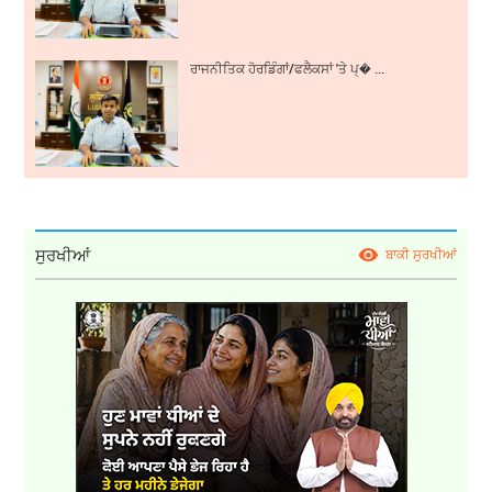
ਰਾਜਨੀਤਿਕ ਹੋਰਡਿੰਗਾਂ/ਫਲੈਕਸਾਂ 'ਤੇ ਪ੍� ...
ਸੁਰਖੀਆਂ
ਬਾਕੀ ਸੁਰਖੀਆਂ