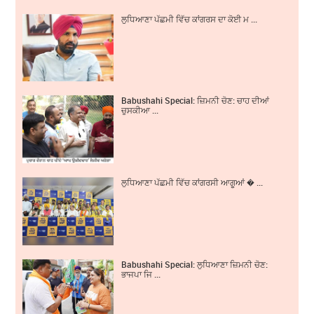
ਲੁਧਿਆਣਾ ਪੱਛਮੀ ਵਿੱਚ ਕਾਂਗਰਸ ਦਾ ਕੋਈ ਮ ...
Babushahi Special: ਜ਼ਿਮਨੀ ਚੋਣ: ਚਾਹ ਦੀਆਂ
ਚੁਸਕੀਆ ...
ਲੁਧਿਆਣਾ ਪੱਛਮੀ ਵਿੱਚ ਕਾਂਗਰਸੀ ਆਗੂਆਂ � ...
Babushahi Special: ਲੁਧਿਆਣਾ ਜ਼ਿਮਨੀ ਚੋਣ:
ਭਾਜਪਾ ਜਿ ...