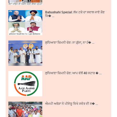
Babushahi Special: ਲੱਖ ਟਕੇ ਦਾ ਸਵਾਲ ਜਾਣੋ ਕੌਣ
ਜਿ� ...
ਲੁਧਿਆਣਾ ਜ਼ਿਮਨੀ ਚੋਣ: ਨਾ ਗ਼ੁੱਸਾ, ਨਾ ਹੰ� ...
ਲੁਧਿਆਣਾ ਜ਼ਿਮਨੀ ਚੋਣ: ਆਪ ਵੱਲੋਂ 40 ਸਟਾਰ � ...
ਐਮਪੀ ਅਰੋੜਾ ਨੇ ਪੀਏਯੂ ਵਿਖੇ ਸਵੇਰ ਦੀ ਸ� ...