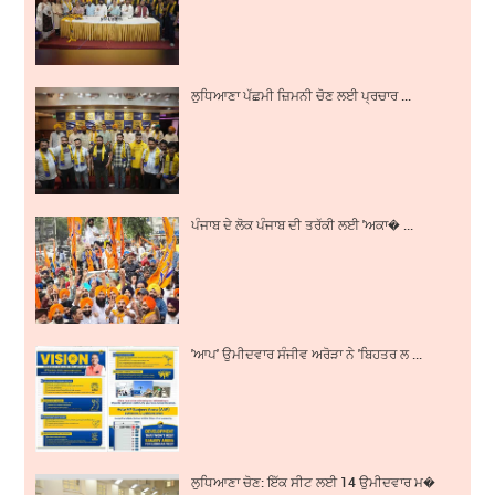
ਲੁਧਿਆਣਾ ਪੱਛਮੀ ਜ਼ਿਮਨੀ ਚੋਣ ਲਈ ਪ੍ਰਚਾਰ ...
ਪੰਜਾਬ ਦੇ ਲੋਕ ਪੰਜਾਬ ਦੀ ਤਰੱਕੀ ਲਈ 'ਅਕਾ� ...
'ਆਪ' ਉਮੀਦਵਾਰ ਸੰਜੀਵ ਅਰੋੜਾ ਨੇ 'ਬਿਹਤਰ ਲ ...
ਲੁਧਿਆਣਾ ਚੋਣ: ਇੱਕ ਸੀਟ ਲਈ 14 ਉਮੀਦਵਾਰ ਮ�