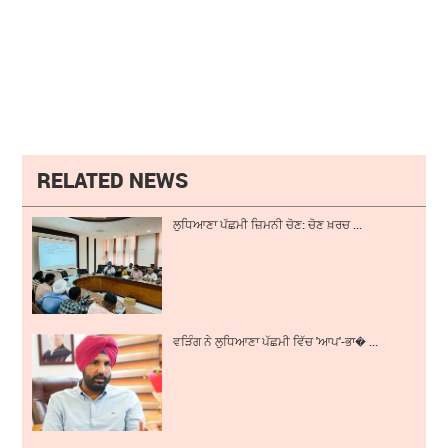
RELATED NEWS
ਲੁਧਿਆਣਾ ਪੱਛਮੀ ਜ਼ਿਮਨੀ ਚੋਣ: ਚੋਣ ਖ਼ਰਚ ...
ਵੜਿੰਗ ਨੇ ਲੁਧਿਆਣਾ ਪੱਛਮੀ ਵਿੱਚ 'ਆਪ'-ਭਾ� ...