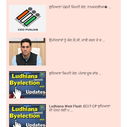
ਲੁਧਿਆਣਾ ਪੱਛਮੀ ਜ਼ਿਮਨੀ ਚੋਣ: ਨਾਮਜ਼ਦਗੀਆ� ...
ਉਮੀਦਵਾਰਾਂ ਨੂੰ ਐਨ.ਓ.ਸੀ. ਜਾਰੀ ਕਰਨ ਦੇ ਸ ...
ਲੁਧਿਆਣਾ ਜ਼ਿਮਨੀ ਚੋਣ: ਪੰਜਾਬ ਯੂਥ ਕਾਂਗ ...
Ludhiana West Flash: ECI ਨੇ CP ਲੁਧਿਆਣਾ
ਦੀ ਪੋਸਟ ਲਈ ਪ ...