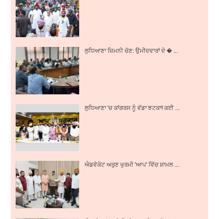
ਲੁਧਿਆਣਾ ਜ਼ਿਮਨੀ ਚੋਣ: ਉਮੀਦਵਾਰਾਂ ਦੇ � ...
ਲੁਧਿਆਣਾ 'ਚ ਕਾਂਗਰਸ ਨੂੰ ਵੱਡਾ ਝਟਕਾ! ਕਈ ...
ਐਡਵੋਕੇਟ ਅਰੁਣ ਖੁਰਮੀ 'ਆਪ' ਵਿੱਚ ਸ਼ਾਮਲ ...