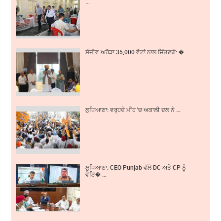
...
ਸੰਜੀਵ ਅਰੋੜਾ 35,000 ਵੋਟਾਂ ਨਾਲ ਜਿੱਤਣਗੇ: � ...
ਲੁਧਿਆਣਾ: ਵਰ੍ਹਦੇ ਮੀਂਹ 'ਚ ਅਕਾਲੀ ਦਲ ਨੇ ...
ਲੁਧਿਆਣਾ: CEO Punjab ਵੱਲੋਂ DC ਅਤੇ CP ਨੂੰ
ਵੋਟਿ� ...