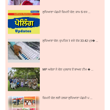
ਲੁਧਿਆਣਾ ਪੱਛਮੀ ਜ਼ਿਮਨੀ ਚੋਣ: ਸ਼ਾਮ 5 ਵਜ ...
ਲੁਧਿਆਣਾ ਚੋਣ: ਦੁਪਹਿਰ 1 ਵਜੇ ਤੱਕ 33.42 ਪ੍ਰ� ...
MP ਅਰੋੜਾ ਨੇ ਚੋਣ ਪ੍ਰਚਾਰ ਤੋਂ ਬਾਅਦ ਟੀਮ � ...
ਜ਼ਿਮਨੀ ਚੋਣ ਲਈ ਹਲਕਾ ਲੁਧਿਆਣਾ ਪੱਛਮੀ ਪ ...