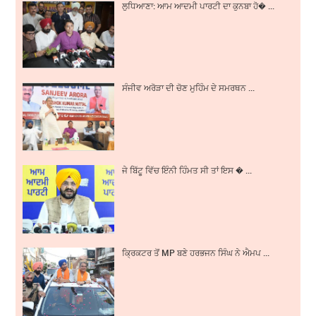
ਲੁਧਿਆਣਾ: ਆਮ ਆਦਮੀ ਪਾਰਟੀ ਦਾ ਕੁਨਬਾ ਹੋ� ...
ਸੰਜੀਵ ਅਰੋੜਾ ਦੀ ਚੋਣ ਮੁਹਿੰਮ ਦੇ ਸਮਰਥਨ ...
ਜੇ ਬਿੱਟੂ ਵਿੱਚ ਇੰਨੀ ਹਿੰਮਤ ਸੀ ਤਾਂ ਇਸ � ...
ਕ੍ਰਿਕਟਰ ਤੋਂ MP ਬਣੇ ਹਰਭਜਨ ਸਿੰਘ ਨੇ ਐਮਪ ...