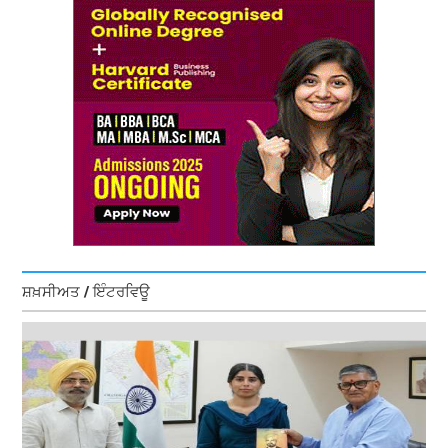
ਸ਼ਖ਼ਸੀਅਤ / ਇੰਟਰਵਿਊ