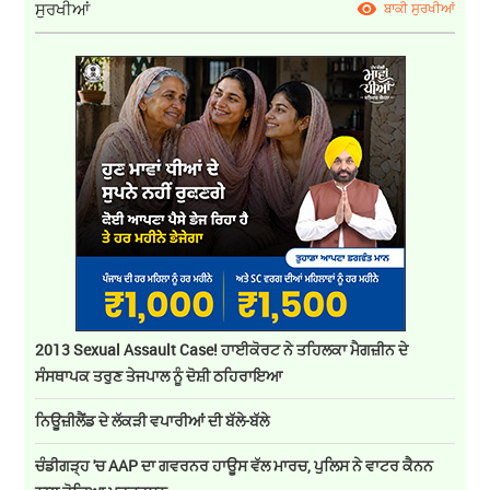
ਸੁਰਖੀਆਂ
ਬਾਕੀ ਸੁਰਖੀਆਂ
2013 Sexual Assault Case! ਹਾਈਕੋਰਟ ਨੇ ਤਹਿਲਕਾ ਮੈਗਜ਼ੀਨ ਦੇ
ਸੰਸਥਾਪਕ ਤਰੁਣ ਤੇਜਪਾਲ ਨੂੰ ਦੋਸ਼ੀ ਠਹਿਰਾਇਆ
ਨਿਊਜ਼ੀਲੈਂਡ ਦੇ ਲੱਕੜੀ ਵਪਾਰੀਆਂ ਦੀ ਬੱਲੇ-ਬੱਲੇ
ਚੰਡੀਗੜ੍ਹ 'ਚ AAP ਦਾ ਗਵਰਨਰ ਹਾਊਸ ਵੱਲ ਮਾਰਚ, ਪੁਲਿਸ ਨੇ ਵਾਟਰ ਕੈਨਨ