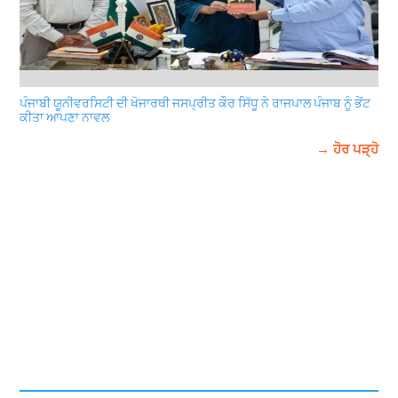
ਪੰਜਾਬੀ ਯੂਨੀਵਰਸਿਟੀ ਦੀ ਖੋਜਾਰਥੀ ਜਸਪ੍ਰੀਤ ਕੌਰ ਸਿੱਧੂ ਨੇ ਰਾਜਪਾਲ ਪੰਜਾਬ ਨੂੰ ਭੇਂਟ
ਕੀਤਾ ਆਪਣਾ ਨਾਵਲ
→ ਹੋਰ ਪੜ੍ਹੋ