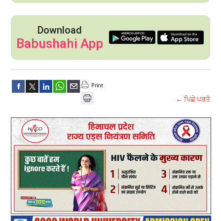
Download
Babushahi App
← ਪਿਛੇ ਪਰਤੋ