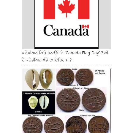
ਕਨੇਡੀਅਨ ਕਿਉਂ ਮਨਾਉਂਦੇ ਨੇ 'Canada Flag Day' ? ਕੀ
ਹੈ ਕਨੇਡੀਅਨ ਝੰਡੇ ਦਾ ਇਤਿਹਾਸ ?