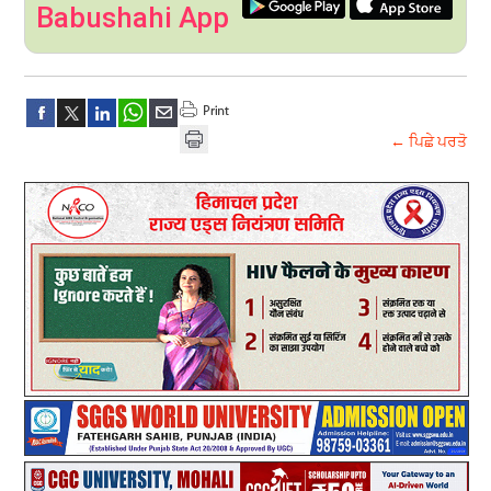
Babushahi App
← ਪਿਛੇ ਪਰਤੋ