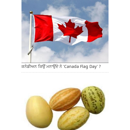
ਕਨੇਡੀਅਨ ਕਿਉਂ ਮਨਾਉਂਦੇ ਨੇ 'Canada Flag Day' ?