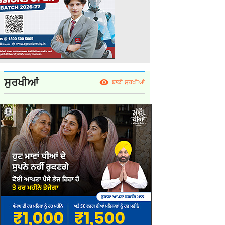
ਸੁਰਖੀਆਂ
ਬਾਕੀ ਸੁਰਖੀਆਂ