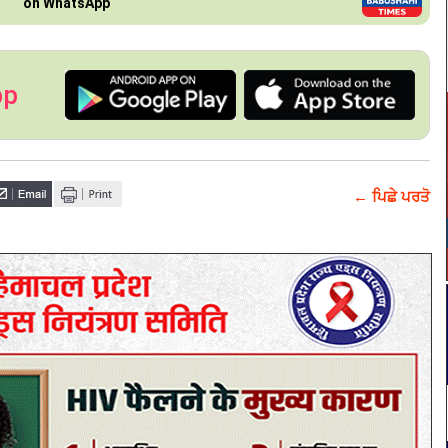
on WhatsApp
pp
← ਪਿਛੇ ਪਰਤੋ