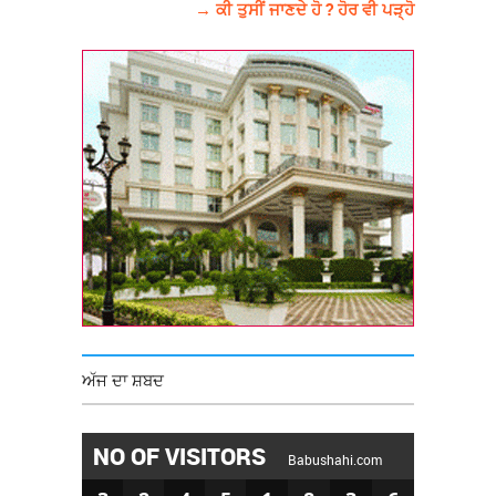
→ ਕੀ ਤੁਸੀਂ ਜਾਣਦੇ ਹੋ ? ਹੋਰ ਵੀ ਪੜ੍ਹੋ
ਅੱਜ ਦਾ ਸ਼ਬਦ
NO OF VISITORS
Babushahi.com