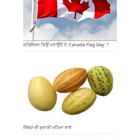
ਕਨੇਡੀਅਨ ਕਿਉਂ ਮਨਾਉਂਦੇ ਨੇ 'Canada Flag Day' ?
ਚਿੱਭੜ ਦੀ ਖ਼ੁਰਾਕੀ ਮਹਿਮਾ ਜਾਣੋ