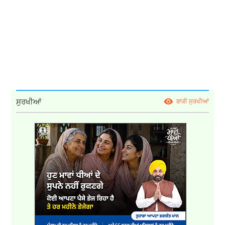
ਸੁਰਖੀਆਂ
ਬਾਕੀ ਸੁਰਖੀਆਂ