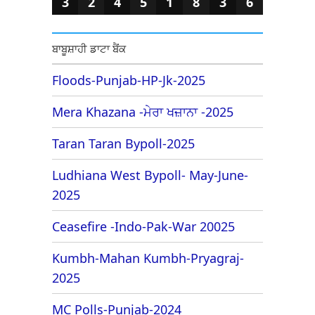
3
2
4
5
1
8
3
6
ਬਾਬੂਸ਼ਾਹੀ ਡਾਟਾ ਬੈਂਕ
Floods-Punjab-HP-Jk-2025
Mera Khazana -ਮੇਰਾ ਖਜ਼ਾਨਾ -2025
Taran Taran Bypoll-2025
Ludhiana West Bypoll- May-June-
2025
Ceasefire -Indo-Pak-War 20025
Kumbh-Mahan Kumbh-Pryagraj-
2025
MC Polls-Punjab-2024