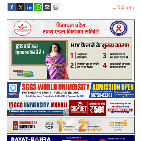
← ਪਿਛੇ ਪਰਤੋ