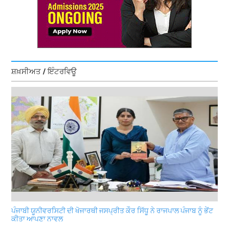
ਸ਼ਖ਼ਸੀਅਤ / ਇੰਟਰਵਿਊ
ਪੰਜਾਬੀ ਯੂਨੀਵਰਸਿਟੀ ਦੀ ਖੋਜਾਰਥੀ ਜਸਪ੍ਰੀਤ ਕੌਰ ਸਿੱਧੂ ਨੇ ਰਾਜਪਾਲ ਪੰਜਾਬ ਨੂੰ ਭੇਂਟ
ਕੀਤਾ ਆਪਣਾ ਨਾਵਲ