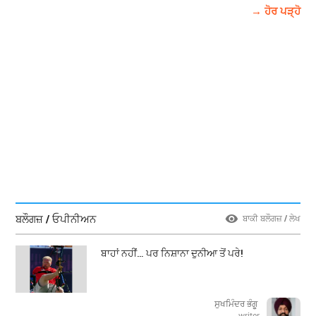
→ ਹੋਰ ਪੜ੍ਹੋ
ਬਲੌਗਜ਼ / ਓਪੀਨੀਅਨ
ਬਾਕੀ ਬਲੌਗਜ਼ / ਲੇਖ
ਬਾਹਾਂ ਨਹੀਂ… ਪਰ ਨਿਸ਼ਾਨਾ ਦੁਨੀਆ ਤੋਂ ਪਰੇ!
ਸੁਖਮਿੰਦਰ ਭੰਗੂ
writer