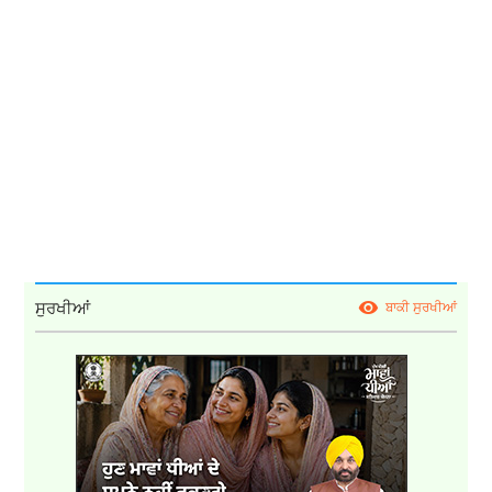
ਸੁਰਖੀਆਂ
ਬਾਕੀ ਸੁਰਖੀਆਂ