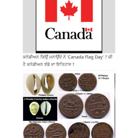
ਕਨੇਡੀਅਨ ਕਿਉਂ ਮਨਾਉਂਦੇ ਨੇ 'Canada Flag Day' ? ਕੀ
ਹੈ ਕਨੇਡੀਅਨ ਝੰਡੇ ਦਾ ਇਤਿਹਾਸ ?