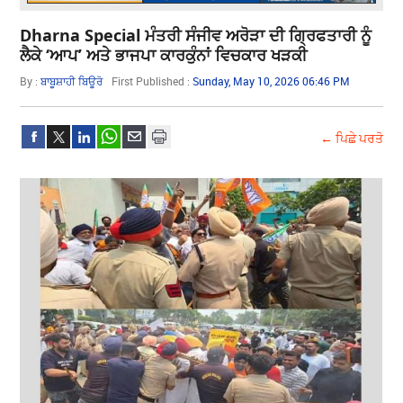
Dharna Special ਮੰਤਰੀ ਸੰਜੀਵ ਅਰੋੜਾ ਦੀ ਗ੍ਰਿਫਤਾਰੀ ਨੂੰ
ਲੈਕੇ ‘ਆਪ’ ਅਤੇ ਭਾਜਪਾ ਕਾਰਕੁੰਨਾਂ ਵਿਚਕਾਰ ਖੜਕੀ
By :
ਬਾਬੂਸ਼ਾਹੀ ਬਿਊਰੋ
First Published :
Sunday, May 10, 2026 06:46 PM
← ਪਿਛੇ ਪਰਤੋ