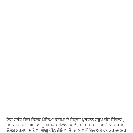
ਇਸ ਸਬੰਧ ਵਿੱਚ ਭਿਣਕ ਪੈਂਦਿਆਂ ਭਾਜਪਾ ਦੇ ਜਿਲ੍ਹਾ ਪ੍ਰਧਾਨ ਸਰੂਪ ਚੰਦ ਸਿੰਗਲਾ ,
ਪਾਰਟੀ ਦੇ ਸੀਨੀਅਰ ਆਗੂ ਅਸ਼ੋਕ ਬਾਲਿਆਂ ਵਾਲੀ, ਮੀਤ ਪ੍ਰਧਾਨ ਵਰਿੰਦਰ ਸ਼ਰਮਾ,
ਉਮੇਸ਼ ਸਰਮਾ , ਮਹਿਲਾ ਆਗੂ ਵੀਨੂੰ ਗੋਇਲ, ਮੋਹਨ ਲਾਲ ਗੋਇਲ ਅਤੇ ਵਰਕਰ ਦਫਤਰ