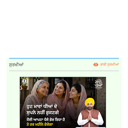
ਸੁਰਖੀਆਂ
ਬਾਕੀ ਸੁਰਖੀਆਂ