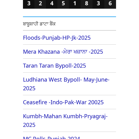
3
2
4
5
1
8
3
6
ਬਾਬੂਸ਼ਾਹੀ ਡਾਟਾ ਬੈਂਕ
Floods-Punjab-HP-Jk-2025
Mera Khazana -ਮੇਰਾ ਖਜ਼ਾਨਾ -2025
Taran Taran Bypoll-2025
Ludhiana West Bypoll- May-June-
2025
Ceasefire -Indo-Pak-War 20025
Kumbh-Mahan Kumbh-Pryagraj-
2025
MC Polls-Punjab-2024