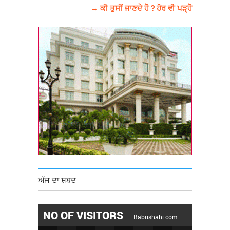
→ ਕੀ ਤੁਸੀਂ ਜਾਣਦੇ ਹੋ ? ਹੋਰ ਵੀ ਪੜ੍ਹੋ
ਅੱਜ ਦਾ ਸ਼ਬਦ
NO OF VISITORS
Babushahi.com