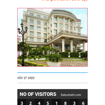
ਅੱਜ ਦਾ ਸ਼ਬਦ
NO OF VISITORS
Babushahi.com
3
2
4
5
1
8
3
6