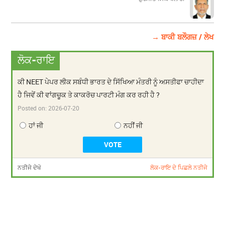
→ ਬਾਕੀ ਬਲੌਗਜ਼ / ਲੇਖ
ਲੋਕ-ਰਾਇ
ਕੀ NEET ਪੇਪਰ ਲੀਕ ਸਬੰਧੀ ਭਾਰਤ ਦੇ ਸਿੱਖਿਆ ਮੰਤਰੀ ਨੂੰ ਅਸਤੀਫਾ ਚਾਹੀਦਾ
ਹੈ ਜਿਵੇਂ ਕੀ ਵਾਂਗਚੂਕ ਤੇ ਕਾਕਰੋਚ ਪਾਰਟੀ ਮੰਗ ਕਰ ਰਹੀ ਹੈ ?
Posted on:
2026-07-20
ਹਾਂ ਜੀ
ਨਹੀਂ ਜੀ
ਨਤੀਜੇ ਦੇਖੋ
ਲੋਕ-ਰਾਇ ਦੇ ਪਿਛਲੇ ਨਤੀਜੇ