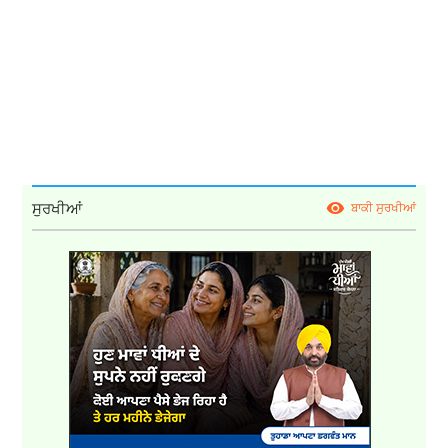
ਸੁਰਖੀਆਂ
ਬਾਕੀ ਸੁਰਖੀਆਂ