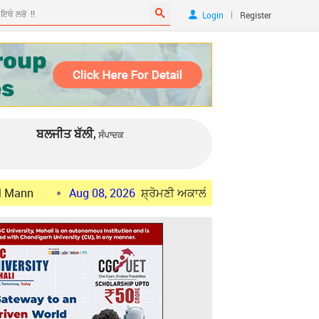
|
Login
Register
ਬਲਜੀਤ ਬੱਲੀ,
ਸੰਪਾਦਕ
Aug 08, 2026
ਸ਼੍ਰੋਮਣੀ ਅਕਾਲੀ ਦਲ ਪੁਨਰ-ਸੁਰਜੀਤ ਵਿੱਚ ਹੋਈਆਂ ਨਵੀਆ