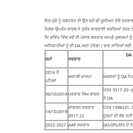
ਇਸ ਮੁੱਦੇ ਨੂੰ ਸਕੱਤਰੇਤ ਦੀ ਉਸ ਸਮੇਂ ਦੀ ਯੂਨੀਅਨ ਵੱਲੋਂ ਤ
ਮਿਲਣ ਉਪਰੰਤ ਬਾਦਲ ਨੇ ਤੁਰੰਤ ਕਾਰਵਾਈ ਕਰਦਿਆਂ ਪੱਤਰ ਨ
ਕਿ ਭਵਿੱਖ ਵਿੱਚ ਜਦੋਂ ਵੀ ਪੰਜਾਬ ਸਰਕਾਰ ਆਪਣੇ ਮੁਲਾਜ਼ਮਾਂ ਨ
ਅਧਿਕਾਰੀਆਂ ਨੂੰ ਵੀ DA ਅਦਾ ਹੋਵੇਗਾ। ਭਾਵ ਸਾਰਿਆਂ ਲਈ ਇ
DA ਨੀ
ਸਮਾਂ
ਸਰਕਾਰ
2014 ਤੋਂ
ਅਕਾਲੀ-ਭਾਜਪਾ
ਅਫਸਰਾਂ ਨੂੰ DA ਮਿਲਦ
ਪਹਿਲਾਂ
ਪੱਤਰ 3517-20: ਮ
30/10/2014
ਪ੍ਰਕਾਸ਼ ਸਿੰਘ ਬਾਦਲ
ਤੇ DA
ਕਾਂਗਰਸ ਸਰਕਾਰ
ਪੱਤਰ 1596231: IA
14/10/2019
2017-22
ਹੁਕਮਾਂ ਦੀ ਲੋੜ ਨਹੀਂ
2022-2027
AAP ਸਰਕਾਰ
IAS/IPS/IFS ਦੇ ਨਾ