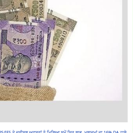
/IPS/IFS ਤੇ ਜੁਡੀਸ਼ਲ ਅਫਸਰਾਂ ਨੂੰ ਮਿਲਿਆ ਸਮੇਂ ਸਿਰ ਲਾਭ, ਮੁਲਾਜ਼ਮਾਂ ਦਾ 16% DA ਹਾਲੇ