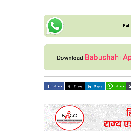
Bab
Babushahi A
Download