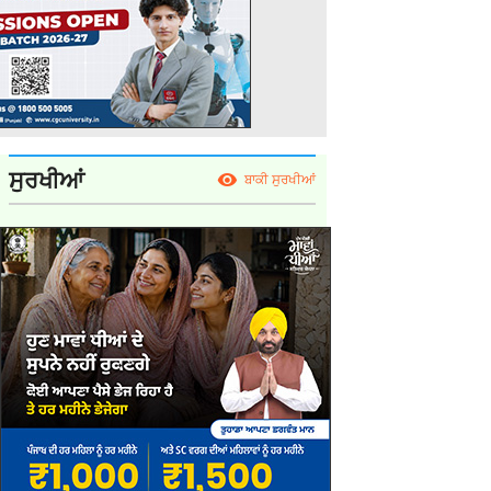
ਸੁਰਖੀਆਂ
ਬਾਕੀ ਸੁਰਖੀਆਂ