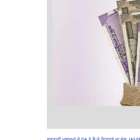
ਸਰਕਾਰੀ ਮੁਲਾਜ਼ਮਾਂ ਦੇ DA ਨੂੰ ਲੈ ਕੇ ਵਿਤਕਰੇ ਦਾ ਦੋਸ਼; IAS