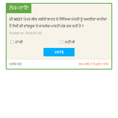
ਲੋਕ-ਰਾਇ
ਕੀ NEET ਪੇਪਰ ਲੀਕ ਸਬੰਧੀ ਭਾਰਤ ਦੇ ਸਿੱਖਿਆ ਮੰਤਰੀ ਨੂੰ ਅਸਤੀਫਾ ਚਾਹੀਦਾ
ਹੈ ਜਿਵੇਂ ਕੀ ਵਾਂਗਚੂਕ ਤੇ ਕਾਕਰੋਚ ਪਾਰਟੀ ਮੰਗ ਕਰ ਰਹੀ ਹੈ ?
Posted on:
2026-07-20
ਹਾਂ ਜੀ
ਨਹੀਂ ਜੀ
ਨਤੀਜੇ ਦੇਖੋ
ਲੋਕ-ਰਾਇ ਦੇ ਪਿਛਲੇ ਨਤੀਜੇ