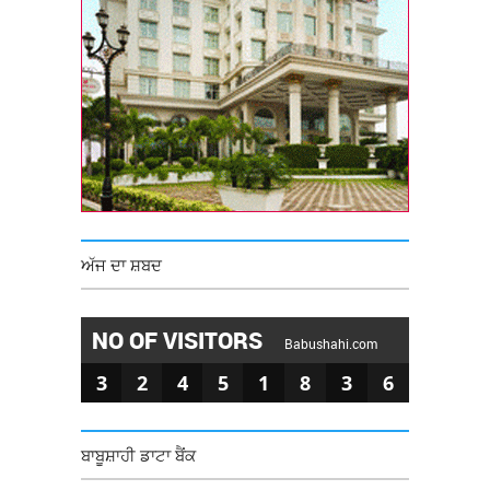
ਅੱਜ ਦਾ ਸ਼ਬਦ
NO OF VISITORS
Babushahi.com
3
2
4
5
1
8
3
6
ਬਾਬੂਸ਼ਾਹੀ ਡਾਟਾ ਬੈਂਕ