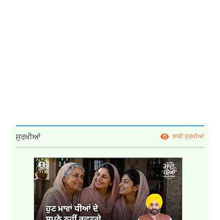
ਸੁਰਖੀਆਂ
ਬਾਕੀ ਸੁਰਖੀਆਂ