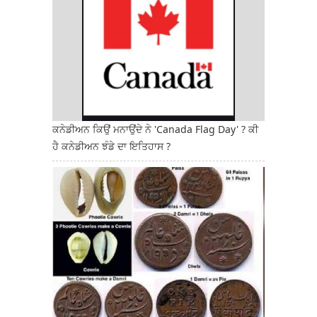
ਕਨੇਡੀਅਨ ਕਿਉਂ ਮਨਾਉਂਦੇ ਨੇ 'Canada Flag Day' ? ਕੀ
ਹੈ ਕਨੇਡੀਅਨ ਝੰਡੇ ਦਾ ਇਤਿਹਾਸ ?