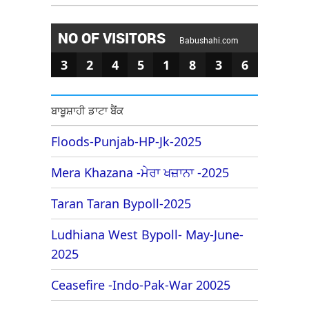
NO OF VISITORS
Babushahi.com
3
2
4
5
1
8
3
6
ਬਾਬੂਸ਼ਾਹੀ ਡਾਟਾ ਬੈਂਕ
Floods-Punjab-HP-Jk-2025
Mera Khazana -ਮੇਰਾ ਖਜ਼ਾਨਾ -2025
Taran Taran Bypoll-2025
Ludhiana West Bypoll- May-June-
2025
Ceasefire -Indo-Pak-War 20025