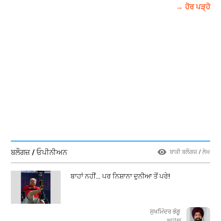
→ ਹੋਰ ਪੜ੍ਹੋ
ਬਲੌਗਜ਼ / ਓਪੀਨੀਅਨ
ਬਾਕੀ ਬਲੌਗਜ਼ / ਲੇਖ
ਬਾਹਾਂ ਨਹੀਂ… ਪਰ ਨਿਸ਼ਾਨਾ ਦੁਨੀਆ ਤੋਂ ਪਰੇ!
ਸੁਖਮਿੰਦਰ ਭੰਗੂ
writer