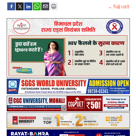
← ਪਿਛੇ ਪਰਤੋ