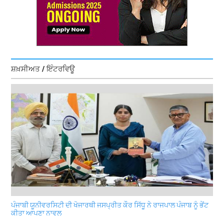
ਸ਼ਖ਼ਸੀਅਤ / ਇੰਟਰਵਿਊ
ਪੰਜਾਬੀ ਯੂਨੀਵਰਸਿਟੀ ਦੀ ਖੋਜਾਰਥੀ ਜਸਪ੍ਰੀਤ ਕੌਰ ਸਿੱਧੂ ਨੇ ਰਾਜਪਾਲ ਪੰਜਾਬ ਨੂੰ ਭੇਂਟ
ਕੀਤਾ ਆਪਣਾ ਨਾਵਲ