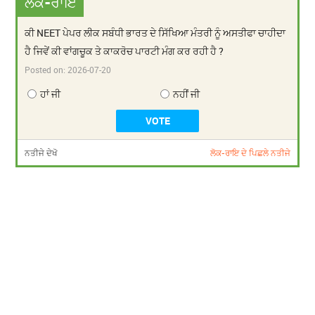
ਲੋਕ-ਰਾਇ
ਕੀ NEET ਪੇਪਰ ਲੀਕ ਸਬੰਧੀ ਭਾਰਤ ਦੇ ਸਿੱਖਿਆ ਮੰਤਰੀ ਨੂੰ ਅਸਤੀਫਾ ਚਾਹੀਦਾ
ਹੈ ਜਿਵੇਂ ਕੀ ਵਾਂਗਚੂਕ ਤੇ ਕਾਕਰੋਚ ਪਾਰਟੀ ਮੰਗ ਕਰ ਰਹੀ ਹੈ ?
Posted on:
2026-07-20
ਹਾਂ ਜੀ
ਨਹੀਂ ਜੀ
ਨਤੀਜੇ ਦੇਖੋ
ਲੋਕ-ਰਾਇ ਦੇ ਪਿਛਲੇ ਨਤੀਜੇ