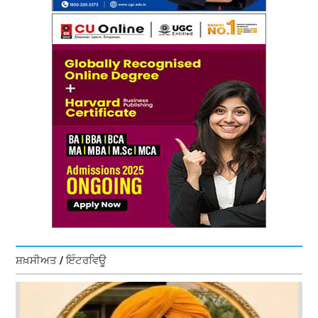
ਸ਼ਖ਼ਸੀਅਤ / ਇੰਟਰਵਿਊ