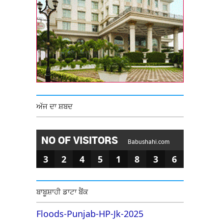
ਅੱਜ ਦਾ ਸ਼ਬਦ
NO OF VISITORS
Babushahi.com
3
2
4
5
1
8
3
6
ਬਾਬੂਸ਼ਾਹੀ ਡਾਟਾ ਬੈਂਕ
Floods-Punjab-HP-Jk-2025