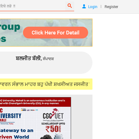
|
Login
Register
ਬਲਜੀਤ ਬੱਲੀ,
ਸੰਪਾਦਕ
ਲ ਮਾਹਰ ਬਹੁ ਪੱਖੀ ਸ਼ਖਸੀਅਤ ਜਸਜੀਤ ਸਿੰਘ ਸਮੁੰਦਰੀ (IFS) ਨੂੰ ਯਾਦ ਕਰਦਿਆਂ