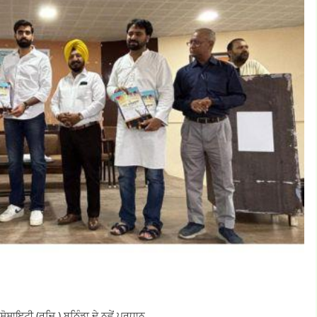
ਸੋਸਾਇਟੀ (ਰਜਿ.) ਬਠਿੰਡਾ ਦੇ ਨਵੇਂ ਪ੍ਰਧਾਨ