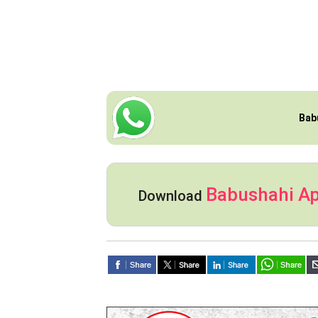
Bab
Babushahi A
Download