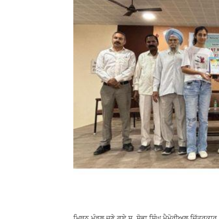
ਮਿਥੁਨ ਮੰਡਲ ਚੁਣੇ ਗਏ ਸ. ਸੋਭਾ ਸਿੰਘ ਮੈਮੋਰੀਅਲ ਚਿੱਤਰਕਾਰ 