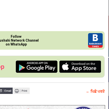
Follow
ushahi Network Channel
on WhatsApp
pp
← ਪਿਛੇ ਪਰਤੋ