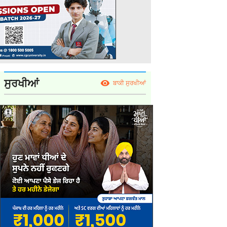
ਸੁਰਖੀਆਂ
ਬਾਕੀ ਸੁਰਖੀਆਂ