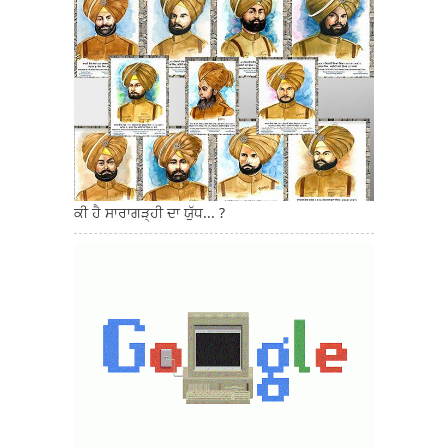
ਕੀ ਹੈ ਸਾਰਾਗੜ੍ਹੀ ਦਾ ਯੁੱਧ... ?