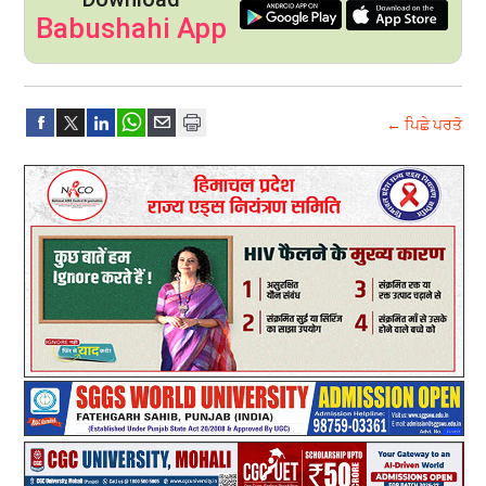
Babushahi App
← ਪਿਛੇ ਪਰਤੋ