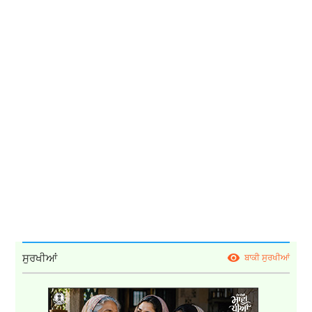
ਸੁਰਖੀਆਂ
ਬਾਕੀ ਸੁਰਖੀਆਂ