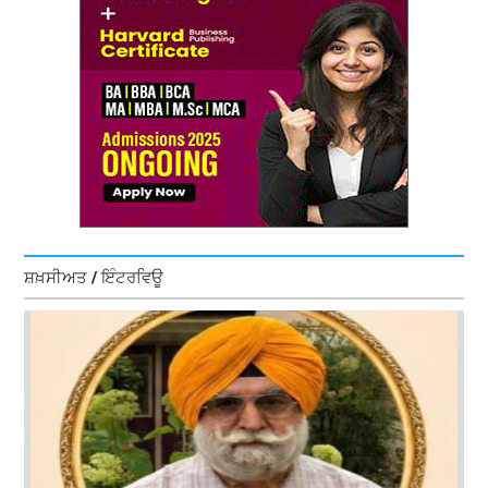
ਸ਼ਖ਼ਸੀਅਤ / ਇੰਟਰਵਿਊ