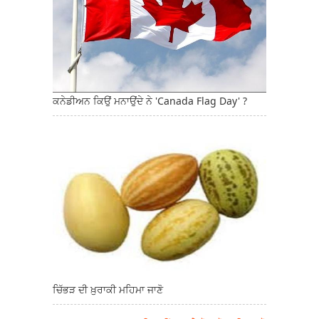
ਕਨੇਡੀਅਨ ਕਿਉਂ ਮਨਾਉਂਦੇ ਨੇ 'Canada Flag Day' ?
ਚਿੱਭੜ ਦੀ ਖ਼ੁਰਾਕੀ ਮਹਿਮਾ ਜਾਣੋ