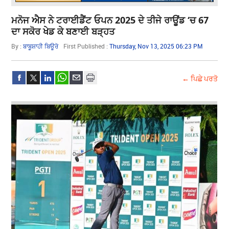
ਮਨੋਜ ਐਸ ਨੇ ਟਰਾਈਡੈਂਟ ਓਪਨ 2025 ਦੇ ਤੀਜੇ ਰਾਊਂਡ ‘ਚ 67
ਦਾ ਸਕੋਰ ਖੇਡ ਕੇ ਬਣਾਈ ਬੜ੍ਹਤ
By :
ਬਾਬੂਸ਼ਾਹੀ ਬਿਊਰੋ
First Published :
Thursday, Nov 13, 2025 06:23 PM
← ਪਿਛੇ ਪਰਤੋ