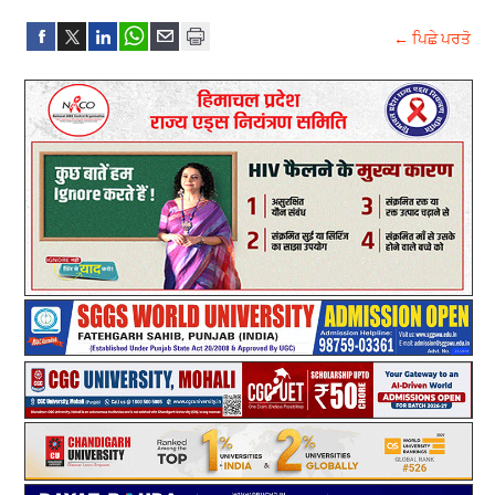
← ਪਿਛੇ ਪਰਤੋ