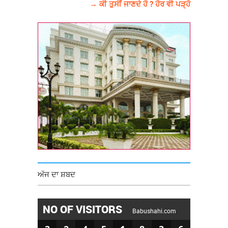
→ ਕੀ ਤੁਸੀਂ ਜਾਣਦੇ ਹੋ ? ਹੋਰ ਵੀ ਪੜ੍ਹੋ
ਅੱਜ ਦਾ ਸ਼ਬਦ
NO OF VISITORS
Babushahi.com