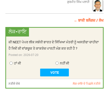
ਗੁਰਮੀਤ ਸਿੰਘ ਪਲਾਹੀ
→ ਬਾਕੀ ਬਲੌਗਜ਼ / ਲੇਖ
ਲੋਕ-ਰਾਇ
ਕੀ NEET ਪੇਪਰ ਲੀਕ ਸਬੰਧੀ ਭਾਰਤ ਦੇ ਸਿੱਖਿਆ ਮੰਤਰੀ ਨੂੰ ਅਸਤੀਫਾ ਚਾਹੀਦਾ
ਹੈ ਜਿਵੇਂ ਕੀ ਵਾਂਗਚੂਕ ਤੇ ਕਾਕਰੋਚ ਪਾਰਟੀ ਮੰਗ ਕਰ ਰਹੀ ਹੈ ?
Posted on:
2026-07-20
ਹਾਂ ਜੀ
ਨਹੀਂ ਜੀ
ਨਤੀਜੇ ਦੇਖੋ
ਲੋਕ-ਰਾਇ ਦੇ ਪਿਛਲੇ ਨਤੀਜੇ