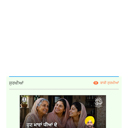
ਸੁਰਖੀਆਂ
ਬਾਕੀ ਸੁਰਖੀਆਂ