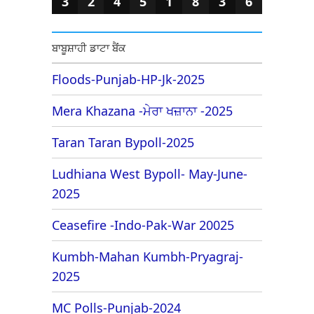
3
2
4
5
1
8
3
6
ਬਾਬੂਸ਼ਾਹੀ ਡਾਟਾ ਬੈਂਕ
Floods-Punjab-HP-Jk-2025
Mera Khazana -ਮੇਰਾ ਖਜ਼ਾਨਾ -2025
Taran Taran Bypoll-2025
Ludhiana West Bypoll- May-June-
2025
Ceasefire -Indo-Pak-War 20025
Kumbh-Mahan Kumbh-Pryagraj-
2025
MC Polls-Punjab-2024