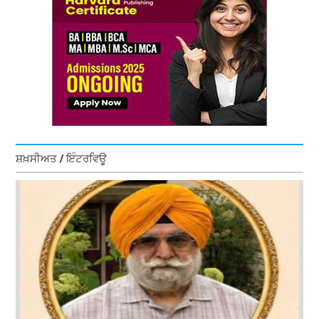
ਸ਼ਖ਼ਸੀਅਤ / ਇੰਟਰਵਿਊ