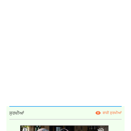
ਸੁਰਖੀਆਂ
ਬਾਕੀ ਸੁਰਖੀਆਂ