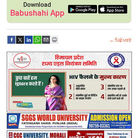
Download
Babushahi App
← ਪਿਛੇ ਪਰਤੋ