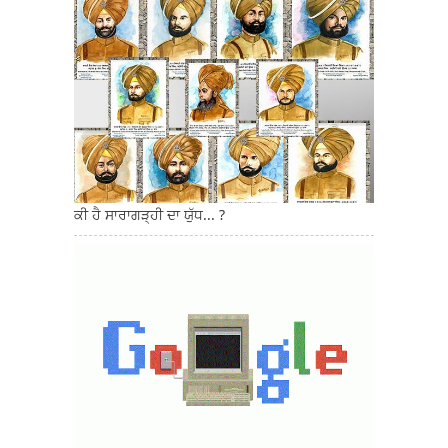
ਕੀ ਹੈ ਸਾਰਾਗੜ੍ਹੀ ਦਾ ਯੁੱਧ... ?