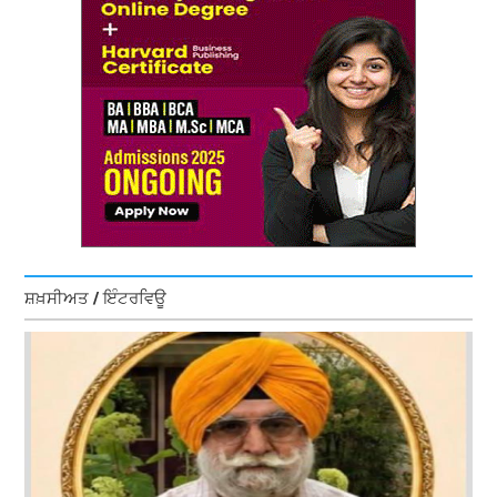
ਸ਼ਖ਼ਸੀਅਤ / ਇੰਟਰਵਿਊ