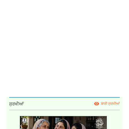
ਸੁਰਖੀਆਂ
ਬਾਕੀ ਸੁਰਖੀਆਂ