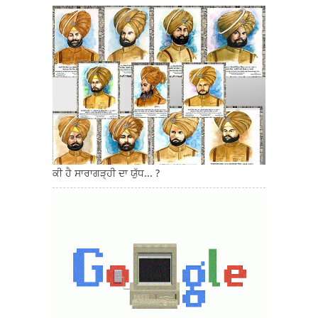
ਕੀ ਹੈ ਸਾਰਾਗੜ੍ਹੀ ਦਾ ਯੁੱਧ... ?