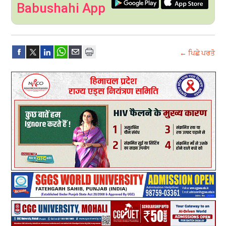
Babushahi App
← ਪਿਛੇ ਪਰਤੋ