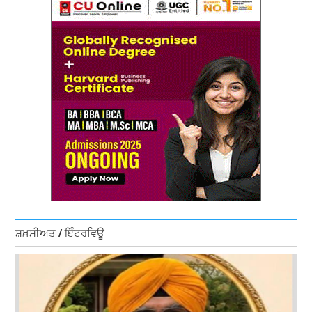
ਸ਼ਖ਼ਸੀਅਤ / ਇੰਟਰਵਿਊ