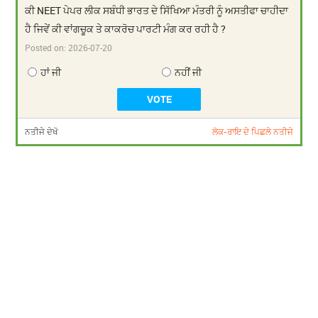
ਕੀ NEET ਪੇਪਰ ਲੀਕ ਸਬੰਧੀ ਭਾਰਤ ਦੇ ਸਿੱਖਿਆ ਮੰਤਰੀ ਨੂੰ ਅਸਤੀਫਾ ਚਾਹੀਦਾ
ਹੈ ਜਿਵੇਂ ਕੀ ਵਾਂਗਚੂਕ ਤੇ ਕਾਕਰੋਚ ਪਾਰਟੀ ਮੰਗ ਕਰ ਰਹੀ ਹੈ ?
Posted on:
2026-07-20
ਹਾਂ ਜੀ
ਨਹੀਂ ਜੀ
ਨਤੀਜੇ ਦੇਖੋ
ਲੋਕ-ਰਾਇ ਦੇ ਪਿਛਲੇ ਨਤੀਜੇ