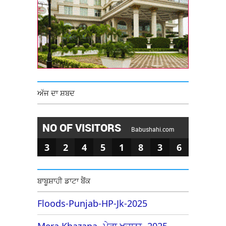
ਅੱਜ ਦਾ ਸ਼ਬਦ
NO OF VISITORS
Babushahi.com
3
2
4
5
1
8
3
6
ਬਾਬੂਸ਼ਾਹੀ ਡਾਟਾ ਬੈਂਕ
Floods-Punjab-HP-Jk-2025
Mera Khazana -ਮੇਰਾ ਖਜ਼ਾਨਾ -2025