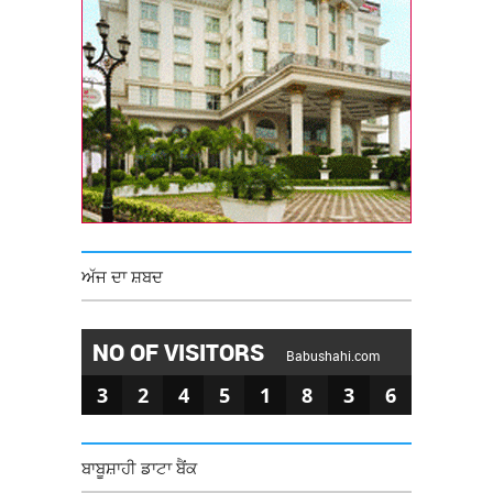
ਅੱਜ ਦਾ ਸ਼ਬਦ
NO OF VISITORS
Babushahi.com
3
2
4
5
1
8
3
6
ਬਾਬੂਸ਼ਾਹੀ ਡਾਟਾ ਬੈਂਕ