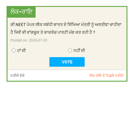
ਲੋਕ-ਰਾਇ
ਕੀ NEET ਪੇਪਰ ਲੀਕ ਸਬੰਧੀ ਭਾਰਤ ਦੇ ਸਿੱਖਿਆ ਮੰਤਰੀ ਨੂੰ ਅਸਤੀਫਾ ਚਾਹੀਦਾ
ਹੈ ਜਿਵੇਂ ਕੀ ਵਾਂਗਚੂਕ ਤੇ ਕਾਕਰੋਚ ਪਾਰਟੀ ਮੰਗ ਕਰ ਰਹੀ ਹੈ ?
Posted on:
2026-07-20
ਹਾਂ ਜੀ
ਨਹੀਂ ਜੀ
ਨਤੀਜੇ ਦੇਖੋ
ਲੋਕ-ਰਾਇ ਦੇ ਪਿਛਲੇ ਨਤੀਜੇ