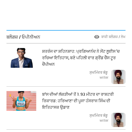
ਬਲੌਗਜ਼ / ਓਪੀਨੀਅਨ
ਬਾਕੀ ਬਲੌਗਜ਼ / ਲੇਖ
ਸ਼ਤਰੰਜ ਦਾ ਸ਼ਹਿਨਸ਼ਾਹ: ਪ੍ਰਗਿਆਨੰਦ ਨੇ ਸੇਂਟ ਲੂਈਸ 'ਚ
ਰਚਿਆ ਇਤਿਹਾਸ, ਬਣੇ ਪਹਿਲੀ ਵਾਰ ਗ੍ਰੈਂਡ ਚੈੱਸ ਟੂਰ
ਚੈਂਪੀਅਨ
ਸੁਖਮਿੰਦਰ ਭੰਗੂ
writer
ਬਾਂਸ ਦੀਆਂ ਲੱਕੜੀਆਂ ਤੋਂ 1.93 ਮੀਟਰ ਦਾ ਰਾਸ਼ਟਰੀ
ਰਿਕਾਰਡ: ਹਰਿਆਣਾ ਦੀ ਪੂਜਾ ਹੰਸਰਾਜ ਸਿੰਘ ਦੀ
ਇਤਿਹਾਸਕ ਉਡਾਣ
ਸੁਖਮਿੰਦਰ ਭੰਗੂ
writer