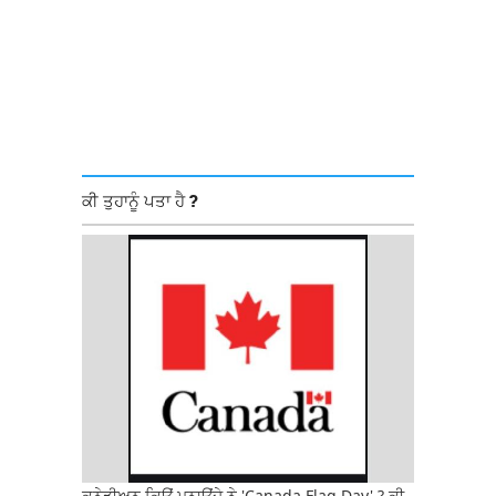
ਕੀ ਤੁਹਾਨੂੰ ਪਤਾ ਹੈ ?
ਕਨੇਡੀਅਨ ਕਿਉਂ ਮਨਾਉਂਦੇ ਨੇ 'Canada Flag Day' ? ਕੀ