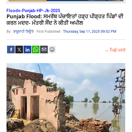
Floods-Punjab-HP-Jk-2025
Punjab Flood: ਸਮਰੱਥ ਪੰਚਾਇਤਾਂ ਹੜ੍ਹ ਪੀੜ੍ਹਤ ਪਿੰਡਾਂ ਦੀ
ਕਰਨ ਮਦਦ- ਮੰਤਰੀ ਸੌਂਦ ਨੇ ਕੀਤੀ ਅਪੀਲ
By :
ਬਾਬੂਸ਼ਾਹੀ ਬਿਊਰੋ
First Published :
Thursday, Sep 11, 2025 09:02 PM
← ਪਿਛੇ ਪਰਤੋ