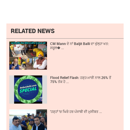
RELATED NEWS
CM Mann ਦੇ ਨਾਂ Baljit Balli ਦਾ ਖੁੱਲ੍ਹਾ ਖਤ:
ਸਕੂਲ� ...
Flood Relief Flash: ਹੜ੍ਹ-ਮਾਰੀ ਨਾਲ 26% ਤੋਂ
75% ਤੱਕ ਹੋ ...
'ਹੜ੍ਹਾਂ 'ਚ ਘਿਰੇ ਹਰ ਪੰਜਾਬੀ ਦੀ ਮੁਸੀਬਤ ...