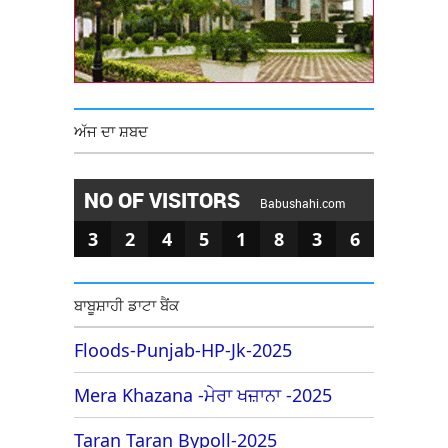
ਅੱਜ ਦਾ ਸ਼ਬਦ
NO OF VISITORS
Babushahi.com
3
2
4
5
1
8
3
6
ਬਾਬੂਸ਼ਾਹੀ ਡਾਟਾ ਬੈਂਕ
Floods-Punjab-HP-Jk-2025
Mera Khazana -ਮੇਰਾ ਖਜ਼ਾਨਾ -2025
Taran Taran Bypoll-2025