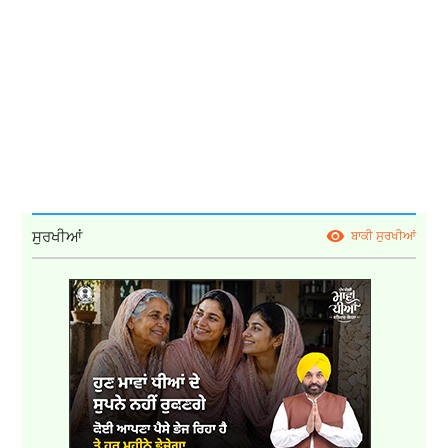
ਸੁਰਖੀਆਂ
ਬਾਕੀ ਸੁਰਖੀਆਂ