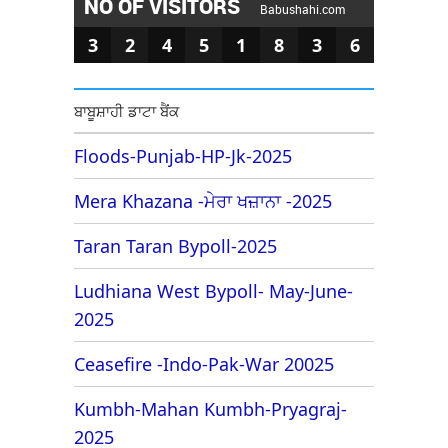
NO OF VISITORS
Babushahi.com
3
2
4
5
1
8
3
6
ਬਾਬੂਸ਼ਾਹੀ ਡਾਟਾ ਬੈਂਕ
Floods-Punjab-HP-Jk-2025
Mera Khazana -ਮੇਰਾ ਖਜ਼ਾਨਾ -2025
Taran Taran Bypoll-2025
Ludhiana West Bypoll- May-June-
2025
Ceasefire -Indo-Pak-War 20025
Kumbh-Mahan Kumbh-Pryagraj-
2025