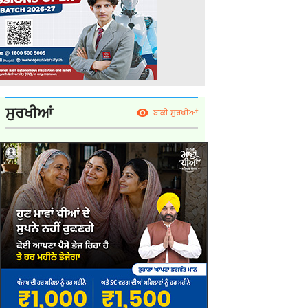
ਸੁਰਖੀਆਂ
ਬਾਕੀ ਸੁਰਖੀਆਂ