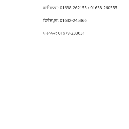
ਫਾਜ਼ਿਲਕਾ: 01638-262153 / 01638-260555
ਫਿਰੋਜ਼ਪੁਰ: 01632-245366
ਬਰਨਾਲਾ: 01679-233031