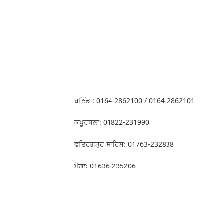
ਬਠਿੰਡਾ: 0164-2862100 / 0164-2862101
ਕਪੂਰਥਲਾ: 01822-231990
ਫਤਿਹਗੜ੍ਹ ਸਾਹਿਬ: 01763-232838
ਮੋਗਾ: 01636-235206