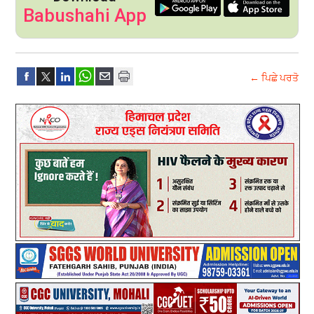
Babushahi App
← ਪਿਛੇ ਪਰਤੋ