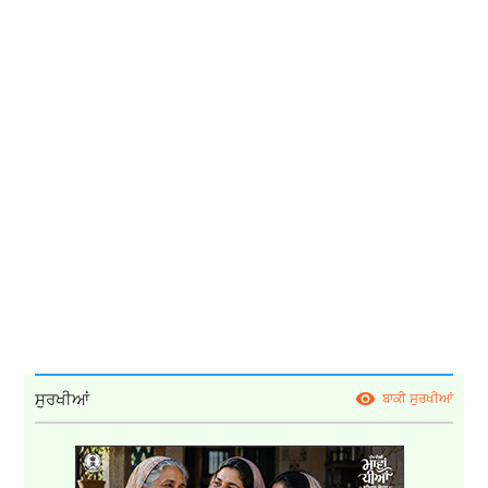
ਸੁਰਖੀਆਂ
ਬਾਕੀ ਸੁਰਖੀਆਂ