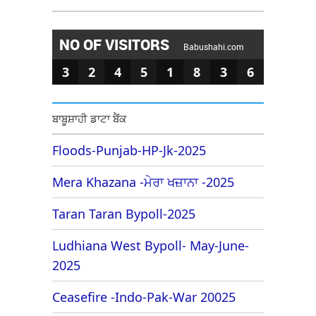
NO OF VISITORS
Babushahi.com
3
2
4
5
1
8
3
6
ਬਾਬੂਸ਼ਾਹੀ ਡਾਟਾ ਬੈਂਕ
Floods-Punjab-HP-Jk-2025
Mera Khazana -ਮੇਰਾ ਖਜ਼ਾਨਾ -2025
Taran Taran Bypoll-2025
Ludhiana West Bypoll- May-June-
2025
Ceasefire -Indo-Pak-War 20025