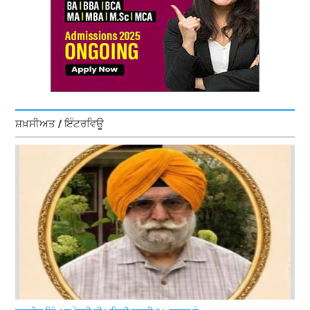
ਸ਼ਖ਼ਸੀਅਤ / ਇੰਟਰਵਿਊ