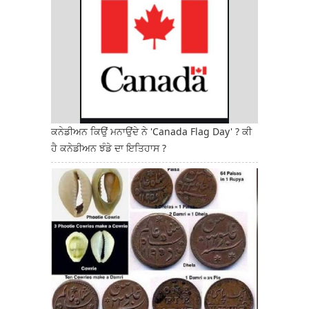
ਕਨੇਡੀਅਨ ਕਿਉਂ ਮਨਾਉਂਦੇ ਨੇ 'Canada Flag Day' ? ਕੀ
ਹੈ ਕਨੇਡੀਅਨ ਝੰਡੇ ਦਾ ਇਤਿਹਾਸ ?